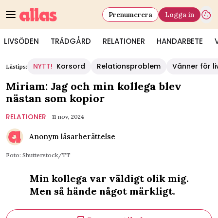
Prenumerera
Logga in
LIVSÖDEN
TRÄDGÅRD
RELATIONER
HANDARBETE
NYTT!
Korsord
Relationsproblem
Vänner för li
Lästips:
Miriam: Jag och min kollega blev
nästan som kopior
RELATIONER
11 nov, 2024
Anonym läsarberättelse
Foto: Shutterstock/TT
Min kollega var väldigt olik mig.
Men så hände något märkligt.