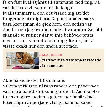
få en fast kvällstjänst tillsammans med mig. Då
var det bara vi två under de långa
kvällstimmarna, och det visade sig att det
fungerade otroligt bra. Dagpersonalen såg vi
bara kort innan de gick hem, och sedan var
Amalia och jag överlämnade åt varandra. Snabbt
skapade vi rutiner där vi inte behövde prata
mycket med varandra om uppgifterna, för vi
visste exakt hur den andra arbetade.
RELATIONER
Kristine: Min väninna förstörde
vår semester
Åkte på semester tillsammans
Vi kom verkligen nära varandra och påverkade
varandra på ett sätt som gjorde att Amalia blev
lite skojigare medan jag blev mer behärskad.
Efter några år började vi säga samma saker