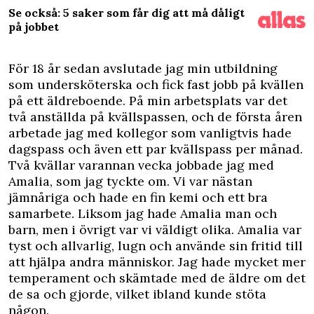
Se också: 5 saker som får dig att må dåligt
på jobbet
F
ör 18 år sedan avslutade jag min utbildning
som undersköterska och fick fast jobb på kvällen
på ett äldreboende. På min arbetsplats var det
två anställda på kvällspassen, och de första åren
arbetade jag med kollegor som vanligtvis hade
dagspass och även ett par kvällspass per månad.
Två kvällar varannan vecka jobbade jag med
Amalia, som jag tyckte om. Vi var nästan
jämnåriga och hade en fin kemi och ett bra
samarbete. Liksom jag hade Amalia man och
barn
, men i övrigt var vi väldigt olika. Amalia var
tyst och allvarlig, lugn och använde sin fritid till
att hjälpa andra människor. Jag hade mycket mer
temperament och skämtade med de äldre om det
de sa och gjorde, vilket ibland kunde stöta
någon.