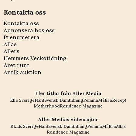
Kontakta oss
Kontakta oss
Annonsera hos oss
Prenumerera
Allas
Allers
Hemmets Veckotidning
Året runt
Antik auktion
Fler titlar från Aller Media
Elle Sverige
Hänt
Svensk Damtidning
Femina
MåBra
Recept
Motherhood
Residence Magazine
Aller Medias videosajter
ELLE Sverige
Hänt
Svensk Damtidning
Femina
MåBra
Allas
Residence Magazine