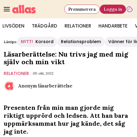
Prenumerera
Logga in
LIVSÖDEN
TRÄDGÅRD
RELATIONER
HANDARBETE
NYTT!
Korsord
Relationsproblem
Vänner för li
Lästips:
Läsarberättelse: Nu trivs jag med mig
själv och min vikt
RELATIONER
05 okt, 2022
Anonym läsarberättelse
Presenten från min man gjorde mig
riktigt upprörd och ledsen. Att han bara
uppmärksammat hur jag kände, det såg
jag inte.