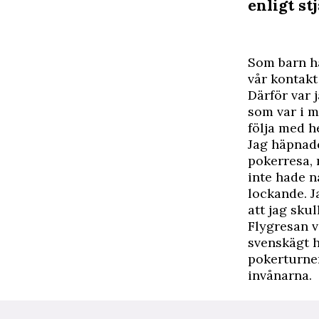
enligt st
S
om barn h
vår kontakt
Därför var j
som var i m
följa med h
Jag häpnade
pokerresa, 
inte hade n
lockande. J
att jag sku
Flygresan v
svenskägt h
pokerturner
invånarna.