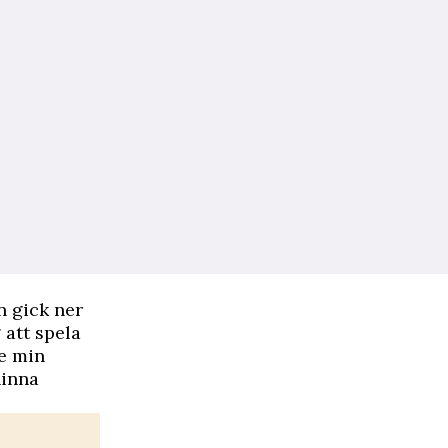
n gick ner
 att spela
de min
ninna