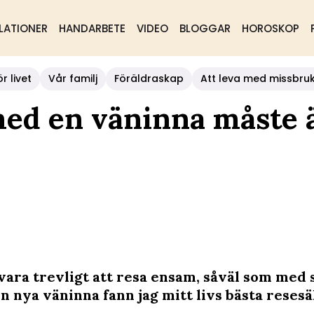
LATIONER
HANDARBETE
VIDEO
BLOGGAR
HOROSKOP
r livet
Vår familj
Föräldraskap
Att leva med missbru
 med en väninna måste 
vara trevligt att resa ensam, såväl som med 
n nya väninna fann jag mitt livs bästa resesä