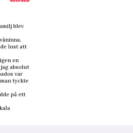
milj blev
väninna
,
de lust att
ligen en
 jag absolut
bados var
n man tyckte
odde på ett
n
okala