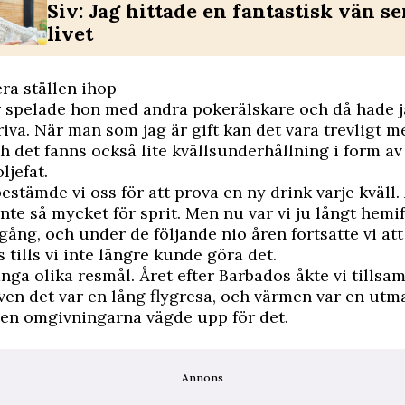
Siv: Jag hittade en fantastisk vän se
livet
lera ställen ihop
 spelade hon med andra pokerälskare och då hade ja
riva. När man som jag är gift kan det vara trevligt me
h det fanns också lite kvällsunderhållning i form a
ljefat.
stämde vi oss för att prova en ny drink varje kväll.
inte så mycket för sprit. Men nu var vi ju långt hemi
gång, och under de följande nio åren fortsatte vi att
 tills vi inte längre kunde göra det.
nga olika resmål. Året efter Barbados åkte vi tillsam
ven det var en lång flygresa, och värmen var en utm
men omgivningarna vägde upp för det.
Annons