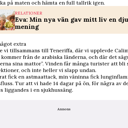
a på maten och hämta en full tallrik igen.
RELATIONER
Eva: Min nya vän gav mitt liv en dj
mening
något extra
e vi tillsammans till Teneriffa, där vi upplevde Cali
kommer från de arabiska länderna, och där det sägs
erna sina mattor”. Vinden får många turister att bli
ektioner, och inte heller vi slapp undan.
at fick en astmaattack, min väninna fick
lunginfla
lsfluss. Tur att vi hade 14 dagar på ön, för några av 
es liggandes i en sjukhussäng.
Annons