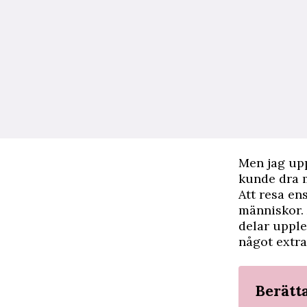
Men jag upp
kunde dra m
Att resa en
människor. 
delar upple
något extra
Berätta