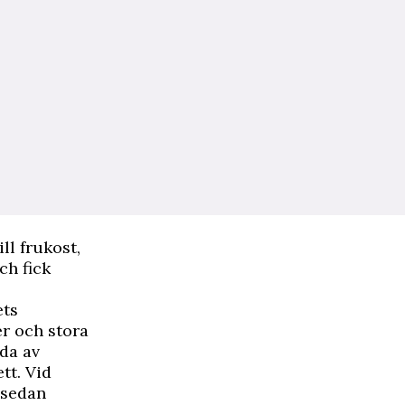
ll frukost,
ch fick
ets
er och stora
ida av
tt. Vid
t sedan