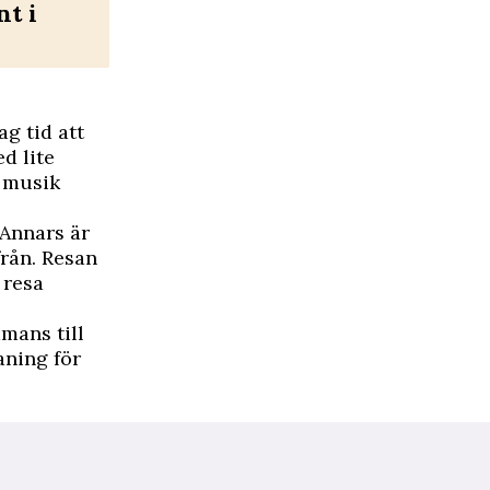
nt i
g tid att
d lite
v musik
 Annars är
från. Resan
 resa
mans till
aning för