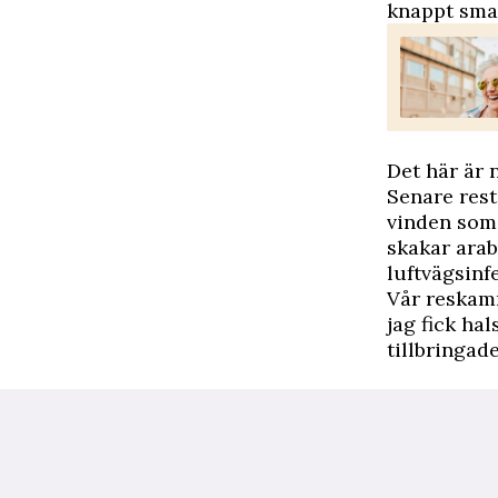
knappt smak
Det här är 
Senare rest
vinden som 
skakar arab
luftvägsinf
Vår reskamr
jag fick ha
tillbringad