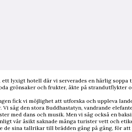
ett lyxigt hotell där vi serverades en härlig soppa ti
goda
grönsaker
och frukter, åkte på strandutflykter o
gen fick vi möjlighet att utforska och uppleva land
. Vi såg den stora Buddhastatyn, vandrande elefant
ester med dans och
musik
. Men vi såg också en baks
nligt vår åsikt saknade många turister vett och etike
e de sina tallrikar till brädden gång på gång, för at