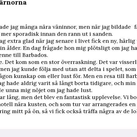
järnorna
ade jag många nära väninnor, men när jag bildade fa
 mer sporadisk innan den rann ut i sanden.
ag extra glad när jag senare i livet fick en ny, härlig
in ålder. En dag frågade hon mig plötsligt om jag ha
enne till Barbados.
. Det kom som en stor överraskning. Det var visser
men jag kunde följa med utan att delta i spelet, som
ågon kunskap om eller lust för. Men en resa till Bar
ag hade aldrig varit så långt borta tidigare, och mi
lle unna mig nöjet om jag hade lust.
ar lång, men det blev en fantastisk upplevelse. Vi b
otell nära kusten, och som tur var arrangerades e
ing mitt på ön, så vi fick också träffa några av de l