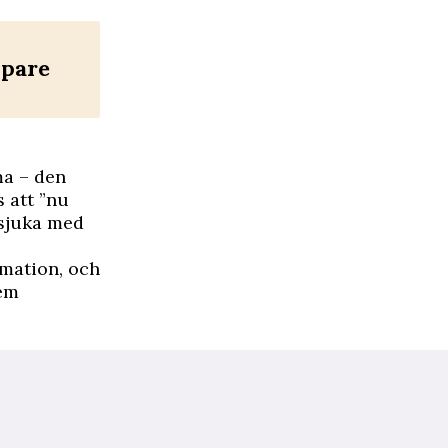
upare
ma – den
 att ”nu
 sjuka med
mmation
, och
dem