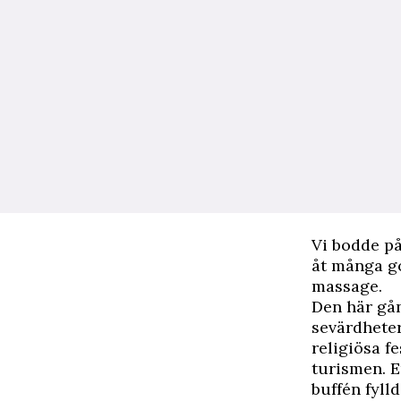
Vi bodde på 
åt många 
massage.
Den här gån
sevärdheter
religiösa f
turismen. E
buffén fylld