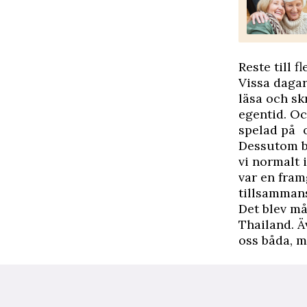
Reste till f
Vissa dagar
läsa och sk
egentid. Oc
spelad på o
Dessutom be
vi normalt 
var en fram
tillsammans
Det blev må
Thailand. Ä
oss båda, 