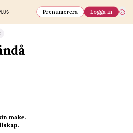
Prenumerera
Logga in
PLUS
k
ändå
sin make.
llskap.