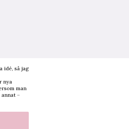
 idé, så jag
r nya
ftersom man
 annat –