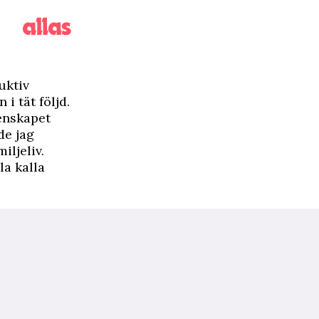
uktiv
i tät följd.
tenskapet
de jag
iljeliv.
la kalla