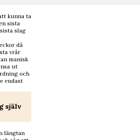
att kunna ta
n sista
sista slag
veckor då
sta vrår
stan manisk
ensa ut
ordning och
de endast
g själv
n längtan