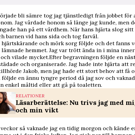
örjade bli sämre tog jag tjänstledigt från jobbet för 
nom. Jag vårdade honom så länge jag kunde, men de
ringade han på ett vårdhem. När hans hjärta slog sitt 
ch barnen vid hans sida och tog farväl.
hjärtskärande och mörk sorg följde och det fanns 
s lämnade hemmet. Jag var trött ända in i mina inner
 och vilade mycket.Efter begravningen följde en nä
 städade och organiserade. Jag hade inte hjärta att r
illhörde Jakob, men jag hade ett stort behov att få 
 följde en ännu tyngre period då jag sov och vakna
en enkel måltid eller att gå på toaletten.
RELATIONER
Läsarberättelse: Nu trivs jag med mi
och min vikt
 veckor så vaknade jag en tidig morgon och kände e