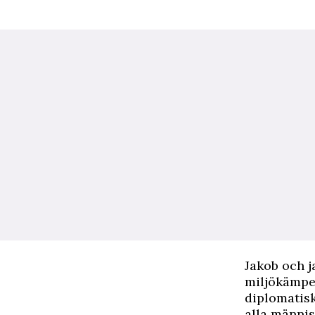
J
akob och j
miljökämpe 
diplomatisk
alla människ