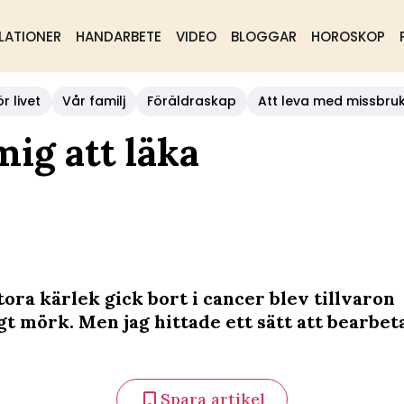
LATIONER
HANDARBETE
VIDEO
BLOGGAR
HOROSKOP
r livet
Vår familj
Föräldraskap
Att leva med missbru
mig att läka
ora kärlek gick bort i cancer blev tillvaron
gt mörk. Men jag hittade ett sätt att bearbet
Spara artikel