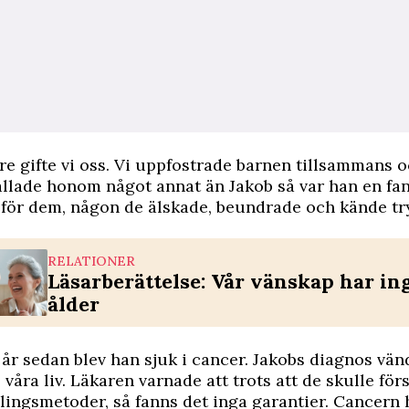
re gifte vi oss. Vi uppfostrade barnen tillsammans o
allade honom något annat än Jakob så var han en fan
 för dem, någon de älskade, beundrade och kände t
RELATIONER
Läsarberättelse: Vår vänskap har in
ålder
 år sedan blev han sjuk i cancer. Jakobs diagnos vä
s våra liv. Läkaren varnade att trots att de skulle fö
lingsmetoder, så fanns det inga garantier. Cancern