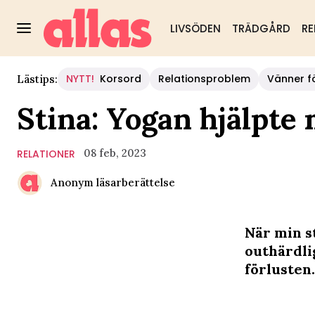
LIVSÖDEN
TRÄDGÅRD
RE
NYTT!
Korsord
Relationsproblem
Vänner fö
Lästips:
Stina: Yogan hjälpte 
08 feb, 2023
RELATIONER
Anonym läsarberättelse
När min st
outhärdli
förlusten.