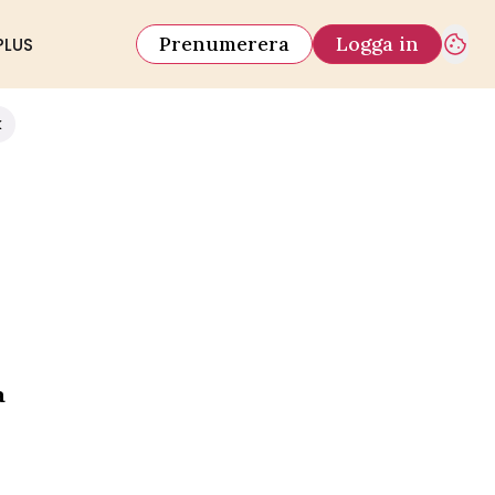
Prenumerera
Logga in
PLUS
k
a