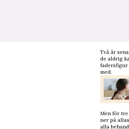
Två år sena
de aldrig k
fadersfigur
med.
Men för tre
ner på alla
alla behand