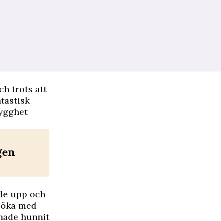
ch trots att
tastisk
rygghet
gen
nde upp och
rsöka med
 hade hunnit