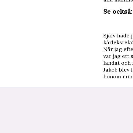
Se också
Själv hade 
kärleksrelat
När jag eft
var jag ett 
landat och 
Jakob blev 
honom min 