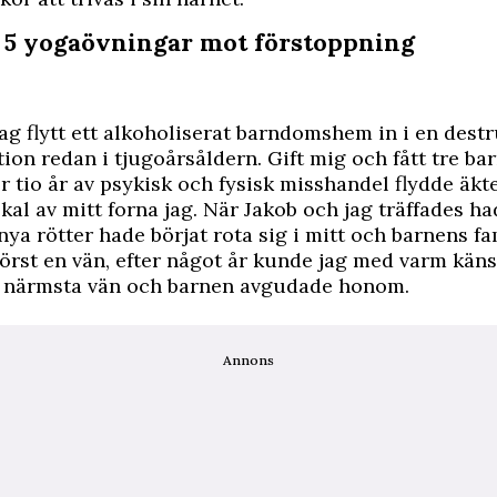
: 5 yogaövningar mot förstoppning
jag flytt ett alkoholiserat barndomshem in i en destr
ion redan i tjugoårsåldern. Gift mig och fått tre barn 
er tio år av psykisk och fysisk misshandel flydde äk
skal av mitt forna jag. När Jakob och jag träffades ha
nya rötter hade börjat rota sig i mitt och barnens fam
först en vän, efter något år kunde jag med varm käns
närmsta vän och barnen avgudade honom.
Annons