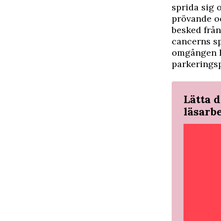
sprida sig 
prövande oc
besked från
cancerns sp
omgången ha
parkeringsp
Lätta d
läsarb