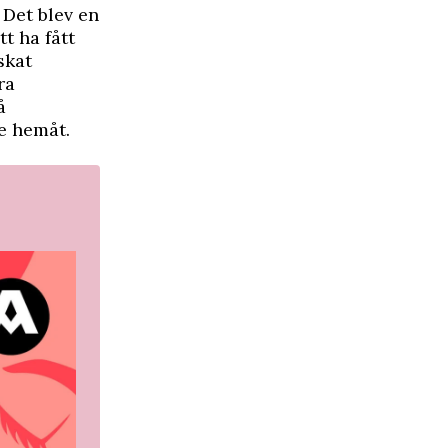
 Det blev en
t ha fått
skat
ra
å
e hemåt.