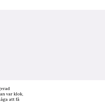
gerad
an var klok,
åga att få