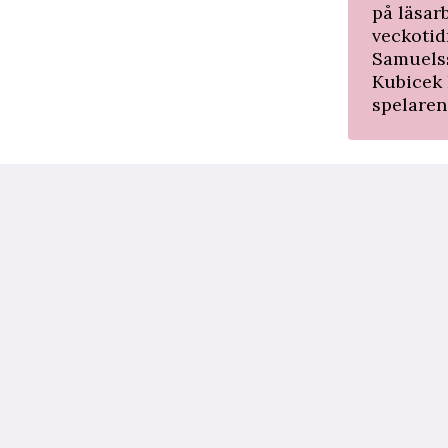
på läsar
veckotid
Samuelss
Kubicek 
spelaren