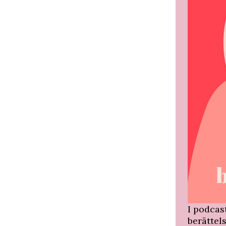
I podca
berättel