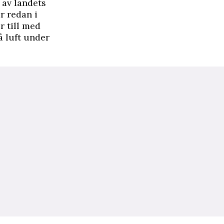
 av landets
r redan i
r till med
å luft under