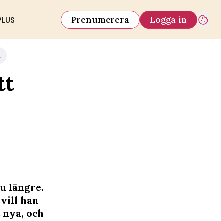
Prenumerera
Logga in
PLUS
k
tt
u längre.
vill han
 nya, och