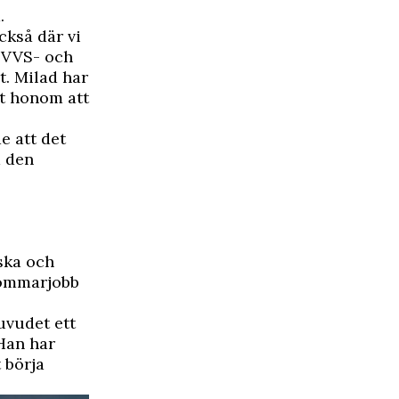
.
ckså där vi
s VVS- och
t. Milad har
t honom att
e att det
m den
ska och
 sommarjobb
uvudet ett
Han har
 börja