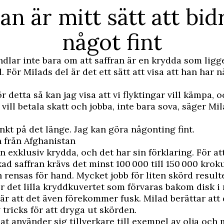
an är mitt sätt att bidr
något fint
dlar inte bara om att saffran är en krydda som ligge
l. För Milads del är det ett sätt att visa att han har n
 detta så kan jag visa att vi flyktingar vill kämpa, o
 vill betala skatt och jobba, inte bara sova, säger Mi
änkt på det länge. Jag kan göra någonting fint.
n från Afghanistan
en exklusiv krydda, och det har sin förklaring. För at
rkad saffran krävs det minst 100 000 till 150 000 krok
 rensas för hand. Mycket jobb för liten skörd resulte
ör det lilla kryddkuvertet som förvaras bakom disk i
är att det även förekommer fusk. Milad berättar att 
tricks för att dryga ut skörden.
at använder sig tillverkare till exempel av olja och 