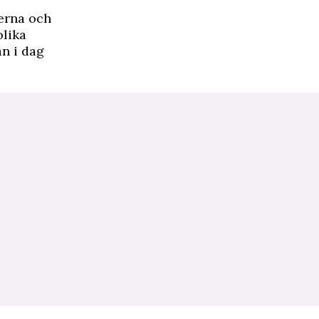
terna och
olika
an i dag