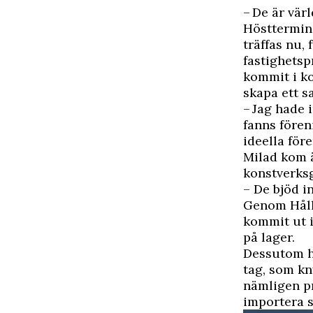
– De är vär
Hösttermine
träffas nu,
fastighetsp
kommit i k
skapa ett 
– Jag hade 
fanns fören
ideella för
Milad kom ä
konstverksg
– De bjöd in
Genom Håll
kommit ut i
på lager.
Dessutom ha
tag, som k
nämligen pr
importera s