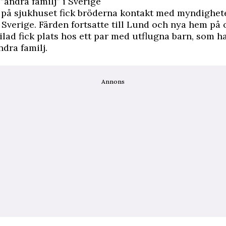
”andra familj” i Sverige
d på sjukhuset fick bröderna kontakt med myndighe
i Sverige. Färden fortsatte till Lund och nya hem på 
lad fick plats hos ett par med utflugna barn, som h
ndra familj.
Annons