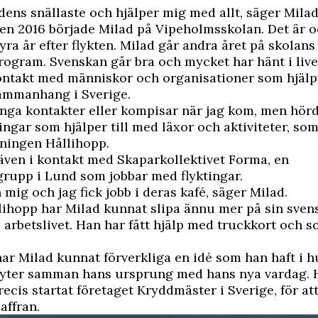
ldens snällaste och hjälper mig med allt, säger Milad
n 2016 började Milad på Vipeholmsskolan. Det är o
 fyra år efter flykten. Milad går andra året på skolan
rogram. Svenskan går bra och mycket har hänt i live
ontakt med människor och organisationer som hjälp
sammanhang i Sverige.
inga kontakter eller kompisar när jag kom, men hörd
ingar som hjälper till med läxor och aktiviteter, so
eningen Hållihopp.
ven i kontakt med Skaparkollektivet Forma, en
rupp i Lund som jobbar med flyktingar.
 mig och jag fick jobb i deras kafé, säger Milad.
ihopp har Milad kunnat slipa ännu mer på sin sven
 arbetslivet. Han har fått hjälp med truckkort och
r Milad kunnat förverkliga en idé som han haft i h
nyter samman hans ursprung med hans nya vardag. 
ecis startat företaget Kryddmäster i Sverige, för att
affran.