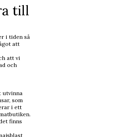
a till
r i tiden så
ågot att
ch att vi
lad och
t utvinna
usar, som
rar i ett
 matbutiken.
det finns
majsblast