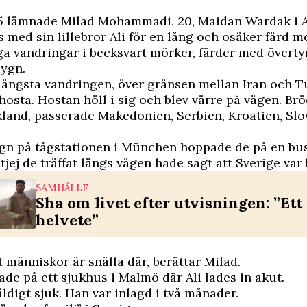
5 lämnade Milad Mohammadi, 20, Maidan Wardak i 
 med sin lillebror Ali för en lång och osäker färd m
ga vandringar i becksvart mörker, färder med övert
dygn.
ängsta vandringen, över gränsen mellan Iran och Tu
 hosta. Hostan höll i sig och blev värre på vägen. Br
ekland, passerade Makedonien, Serbien, Kroatien, Sl
ygn på tågstationen i München hoppade de på en buss
tjej de träffat längs vägen hade sagt att Sverige var 
SAMHÄLLE
Sha om livet efter utvisningen: ”Ett
helvete”
t människor är snälla där, berättar Milad.
ade på ett sjukhus i Malmö där Ali lades in akut.
äldigt sjuk. Han var inlagd i två månader.