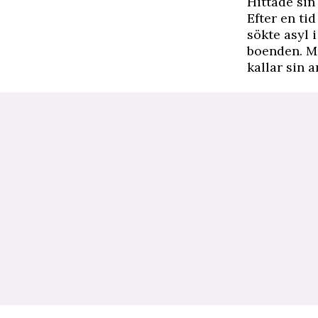
Hittade sin 
Efter en ti
sökte asyl 
boenden. Mi
kallar sin a