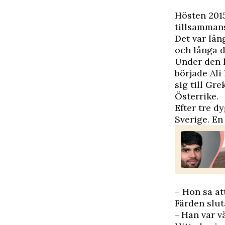
H
östen 201
tillsammans
Det var lån
och långa 
Under den l
började Ali
sig till Gr
Österrike.
Efter tre d
Sverige. En 
– Hon sa at
Färden slut
– Han var v