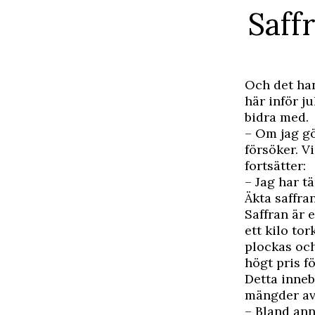
Saffr
Och det han
här inför ju
bidra med.
– Om jag gör
försöker. Vi
fortsätter:
– Jag har t
Äkta saffra
Saffran är 
ett kilo to
plockas och
högt pris f
Detta inneb
mängder av 
– Bland ann