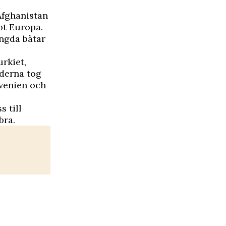
Afghanistan
ot Europa.
yngda båtar
rkiet,
öderna tog
ovenien och
 till
bra.