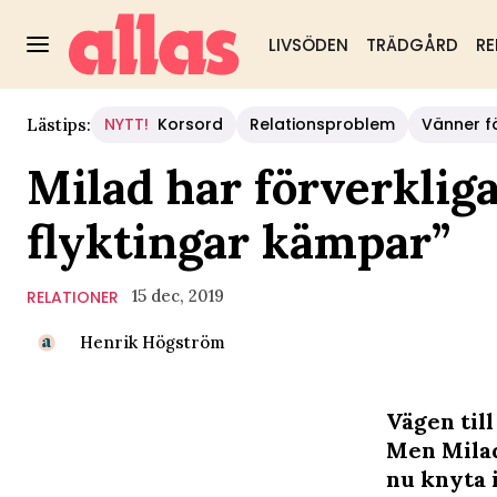
LIVSÖDEN
TRÄDGÅRD
RE
NYTT!
Korsord
Relationsproblem
Vänner fö
Lästips:
Milad har förverkligat
flyktingar kämpar”
15 dec, 2019
RELATIONER
Henrik Högström
Vägen till
Men Milad
nu knyta 