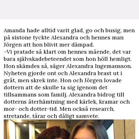
A
manda hade alltid varit glad, go och busig, men
på sistone tyckte Alexandra och hennes man
Jörgen att hon blivit mer dämpad.
–Vi pratade så klart om hennes mående, det var
bara
självskadebeteendet som hon höll hemligt
.
Hon skämdes så, säger Alexandra Ingemansson.
Nyheten gjorde ont och Alexandra brast ut i
gråt, men skrek inte. Hon och Jörgen lovade
dottern att de skulle ta sig igenom det
tillsammans som familj. Alexandra bidrog till
dotterns återhämtning med kärlek, kramar och
mor- och dotter-tid. Men också research,
stretande, tårar och dåligt samvete.