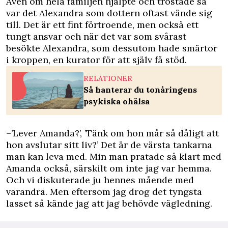
Även om hela familjen hjälpte och tröstade så
var det Alexandra som dottern oftast vände sig
till. Det är ett fint förtroende, men också ett
tungt ansvar och när det var som svårast
besökte Alexandra, som dessutom hade smärtor
i kroppen, en kurator för att själv få stöd.
RELATIONER
Så hanterar du tonåringens
psykiska ohälsa
–’Lever Amanda?’, ’Tänk om hon mår så dåligt att
hon avslutar sitt liv?’ Det är de värsta tankarna
man kan leva med. Min man pratade så klart med
Amanda också, särskilt om inte jag var hemma.
Och vi diskuterade ju hennes mående med
varandra. Men eftersom jag drog det tyngsta
lasset så kände jag att jag behövde vägledning.