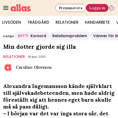
Prenumerera
Logga in
LIVSÖDEN
TRÄDGÅRD
RELATIONER
HANDARBETE
NYTT!
Korsord
Relationsproblem
Vänner för li
Lästips:
Min dotter gjorde sig illa
RELATIONER
16 jun, 2020
Caroline Olovsson
Alexandra Ingemansson kände självklart
till självskadebeteenden, men hade aldrig
föreställt sig att hennes eget barn skulle
må så pass dåligt.
– I början var det var inga stora sår, det