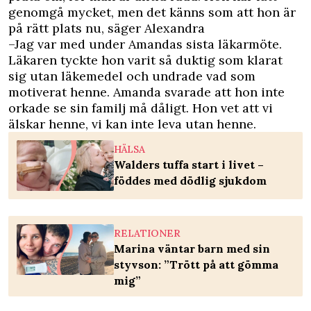
genomgå mycket, men det känns som att hon är
på rätt plats nu, säger Alexandra
–Jag var med under Amandas sista läkarmöte.
Läkaren tyckte hon varit så duktig som klarat
sig utan läkemedel och undrade vad som
motiverat henne. Amanda svarade att hon inte
orkade se sin familj må dåligt. Hon vet att vi
älskar henne, vi kan inte leva utan henne.
HÄLSA
Walders tuffa start i livet –
föddes med dödlig sjukdom
RELATIONER
Marina väntar barn med sin
styvson: ”Trött på att gömma
mig”