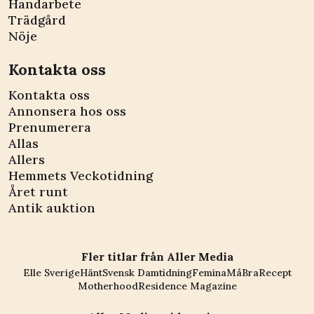
Handarbete
Trädgård
Nöje
Kontakta oss
Kontakta oss
Annonsera hos oss
Prenumerera
Allas
Allers
Hemmets Veckotidning
Året runt
Antik auktion
Fler titlar från Aller Media
Elle Sverige
Hänt
Svensk Damtidning
Femina
MåBra
Recept
Motherhood
Residence Magazine