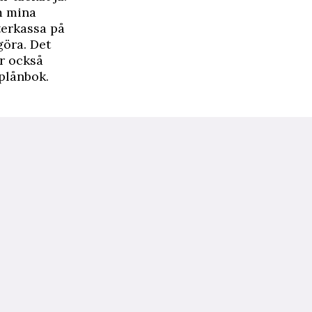
om mina
terkassa på
göra. Det
är också
plånbok.