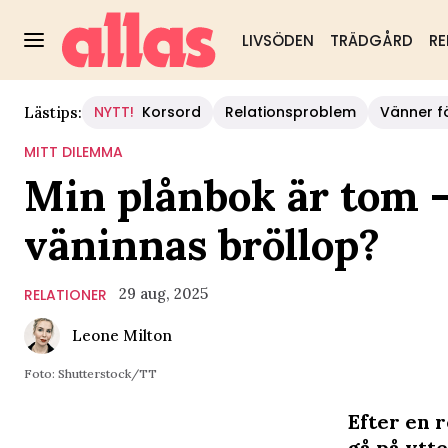
LIVSÖDEN
TRÄDGÅRD
RE
NYTT!
Korsord
Relationsproblem
Vänner fö
Lästips:
MITT DILEMMA
Min plånbok är tom – 
väninnas bröllop?
29 aug, 2025
RELATIONER
Leone Milton
Foto: Shutterstock/TT
Efter en 
gå på ytte