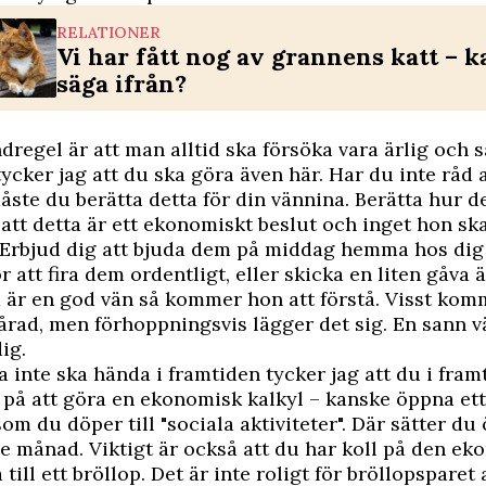
RELATIONER
Vi har fått nog av grannens katt – k
säga ifrån?
dregel är att man alltid ska försöka vara ärlig och
 tycker jag att du ska göra även här. Har du inte råd 
åste du berätta detta för din vännina. Berätta hur det
att detta är ett ekonomiskt beslut och inget hon ska
 Erbjud dig att bjuda dem på middag hemma hos dig 
ör att fira dem ordentligt, eller skicka en liten gåva
 är en god vän så kommer hon att förstå. Visst kom
årad, men förhoppningsvis lägger det sig. En sann
dig.
ta inte ska hända i framtiden tycker jag att du i fram
 på att göra en ekonomisk kalkyl – kanske öppna ett
om du döper till "sociala aktiviteter". Där sätter du 
 månad. Viktigt är också att du har koll på den ek
 till ett bröllop. Det är inte roligt för bröllopsparet