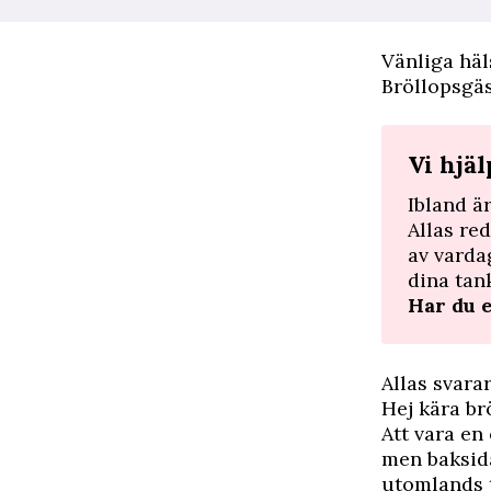
Vänliga hä
Bröllopsgä
Vi hjä
Ibland ä
Allas re
av varda
dina tan
Har du 
Allas svara
Hej kära br
Att vara en
men baksida
utomlands t