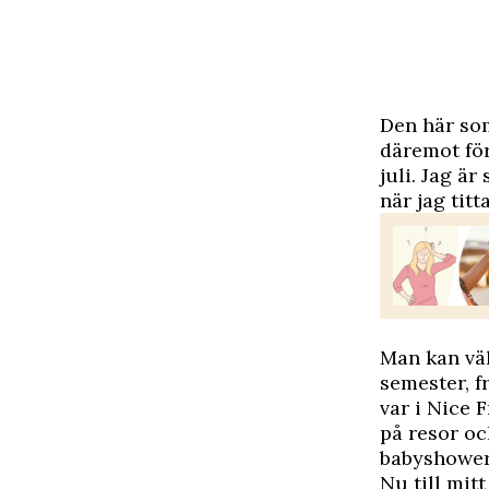
D
en här so
däremot för 
juli. Jag är
när jag titt
Man kan väl
semester, f
var i Nice 
på resor oc
babyshowers
Nu till mitt