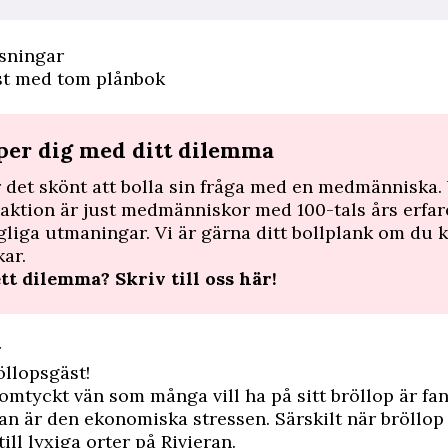
lsningar
st med tom plånbok
lper dig med ditt dilemma
r det skönt att bolla sin fråga med en medmänniska. 
daktion är just medmänniskor med 100-tals års erfa
gliga utmaningar. Vi är gärna ditt bollplank om du kö
kar.
ett dilemma?
Skriv till oss här!
r
öllopsgäst!
 omtyckt vän som många vill ha på sitt bröllop är fan
n är den ekonomiska stressen. Särskilt när bröllop
ill lyxiga orter på Rivieran.