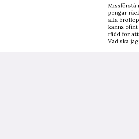
Missförstå 
pengar räck
alla bröllop
känns ofint
rädd för at
Vad ska jag