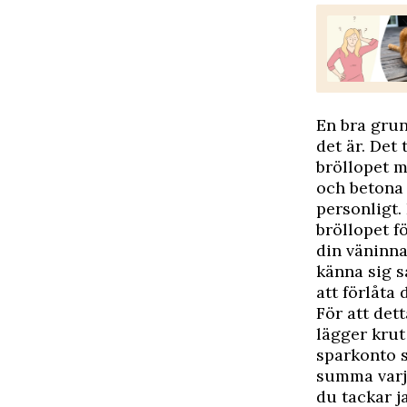
En bra grun
det är. Det
bröllopet m
och betona 
personligt.
bröllopet f
din väninna
känna sig s
att förlåta 
För att det
lägger krut
sparkonto s
summa varje
du tackar ja