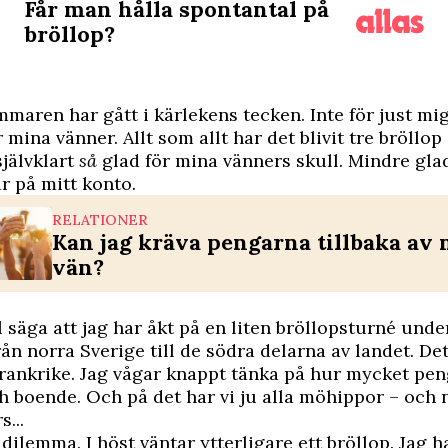
Får man hålla spontantal på
bröllop?
mmaren har gått i kärlekens tecken. Inte för just mi
mina vänner. Allt som allt har det blivit tre bröllop 
 självklart
så
glad för mina vänners skull. Mindre glad
ar på mitt konto.
RELATIONER
Kan jag kräva pengarna tillbaka av
vän?
 säga att jag har åkt på en liten bröllopsturné unde
rån norra Sverige till de södra delarna av landet. De
Frankrike. Jag vågar knappt tänka på hur mycket pen
h boende. Och på det har vi ju alla möhippor – och 
...
 dilemma. I höst väntar ytterligare ett bröllop. Jag ha