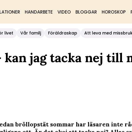
LATIONER
HANDARBETE
VIDEO
BLOGGAR
HOROSKOP
r livet
Vår familj
Föräldraskap
Att leva med missbru
kan jag tacka nej till
redan bröllopstät sommar har läsaren inte rå
rligare ett. Är det okej att tacka nej? Allas s