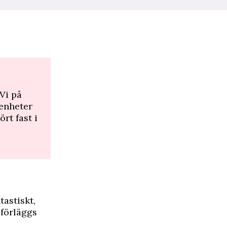
Vi på
renheter
rt fast i
tastiskt,
 förläggs