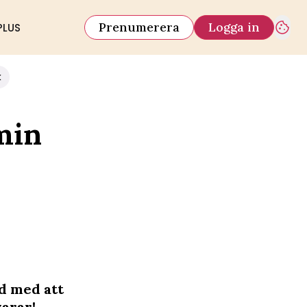
Prenumerera
Logga in
PLUS
k
 min
d med att
varar!