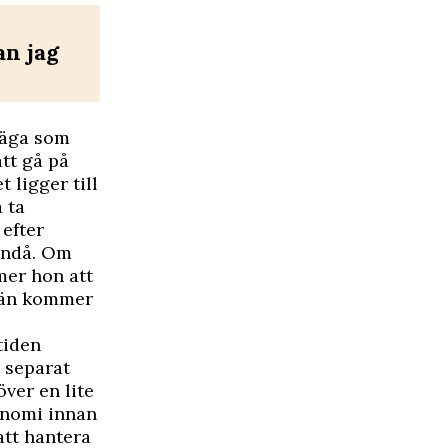
an jag
 säga som
att gå på
 ligger till
 ta
efter
 ändå. Om
mer hon att
 vän kommer
tiden
 separat
över en lite
onomi innan
 att hantera