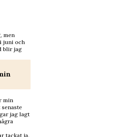
g, men
i juni och
 blir jag
 min
r min
t senaste
gar jag lagt
några
r tackat ja.