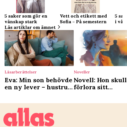
5 saker som gör en
Vett och etikett med
5 sak
vänskap stark
Sofia – På semestern
i vår
Läs artiklar om ämnet
Läsarberättelser
Noveller
Eva: Min son behövde
Novell: Hon skull
en ny lever – hustrun
förlora sitt
vägrade hjälpa
sommarparadis –
det var hennes b
fel