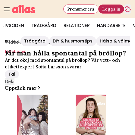
Prenumerera
Logga in
LIVSÖDEN
TRÄDGÅRD
RELATIONER
HANDARBETE
Trädgård
DIY & husmorstips
Hälsa & välmå
Populärt:
Video Start
/
Relationer
Relationer
Får man hålla spontantal på bröllop?
Är det okej med spontantal på bröllop? Vår vett- och
etikettexpert Sofia Larsson svarar.
Tal
Dela
Upptäck mer