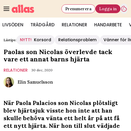
Prenumerera
Logga in
LIVSÖDEN
TRÄDGÅRD
RELATIONER
HANDARBETE
NYTT!
Korsord
Relationsproblem
Vänner för li
Lästips:
Paolas son Nicolas överlevde tack
vare ett annat barns hjärta
RELATIONER
30 dec, 2020
Elin Samuelsson
När Paola Palacios son Nicolas plötsligt
blev hjärtsjuk visste hon inte att han
skulle behöva vänta ett helt år på att få
ett nytt hjärta. När hon till slut vädjade