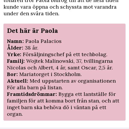
tonåren tror Paola bidrog till att de hela tiden
kunde vara öppna och schyssta mot varandra
under den svåra tiden.
Det här är Paola
Namn:
Paola Palacios
Ålder:
38 år.
Yrke:
Försäljningschef på ett techbolag.
Familj:
Wojtek Malinowski, 37, tvillingarna
Nicolas och Albert, 4 år, samt Oscar, 2,5 år.
Bor:
Mariatorget i Stockholm.
Aktuell:
Med uppstarten av organisationen
För alla barn på listan.
Framtidsdrömmar:
Bygga ett lantställe för
familjen för att komma bort från stan, och att
inget barn ska behöva dö i väntan på ett
organ.