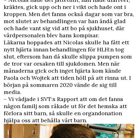
kräktes, gick upp och ner i vikt och hade ont i
kroppen. Men det fanns också dagar som var bra,
mot slutet av behandlingen var han ändå glad
och hade vant sig vid att bo på sjukhuset, där
vårdpersonalen blev hans kompisar.
Läkarna hoppades att Nicolas skulle ha fått ett
nytt hjärta innan behandlingen för HLH:n tog
slut, eftersom han då skulle slippa pumpen som
de tror var orsaken till sjukdomen. Men när
månaderna gick och inget hjärta kom kände
Paola och Wojtek att tiden höll på att rinna ut. I
början på sommaren 2020 vände de sig till
media.
– Vi vädjade i SVT:s Rapport att om det fanns
någon familj som råkade ut för det hemska att
förlora sitt barn, så skulle en organdonation
hjälpa oss att behålla vårt barn.