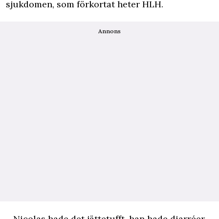
sjukdomen, som förkortat heter HLH.
Annons
– Nicolas hade det jättetufft, han hade diarréer,