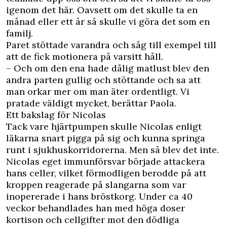
igenom det här. Oavsett om det skulle ta en
månad eller ett år så skulle vi göra det som en
familj.
Paret stöttade varandra och såg till exempel till
att de fick motionera på varsitt håll.
– Och om den ena hade dålig matlust blev den
andra parten gullig och stöttande och sa att
man orkar mer om man äter ordentligt. Vi
pratade väldigt mycket, berättar Paola.
Ett bakslag för Nicolas
Tack vare hjärtpumpen skulle Nicolas enligt
läkarna snart pigga på sig och kunna springa
runt i sjukhuskorridorerna. Men så blev det inte.
Nicolas eget immunförsvar började attackera
hans celler, vilket förmodligen berodde på att
kroppen reagerade på slangarna som var
inopererade i hans bröstkorg. Under ca 40
veckor behandlades han med höga doser
kortison och cellgifter mot den dödliga