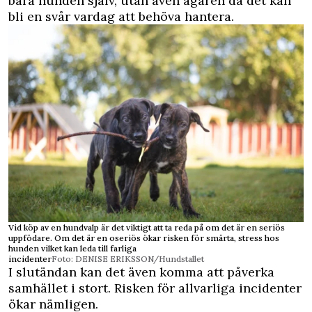
bara hunden själv, utan även ägaren då det kan
bli en svår vardag att behöva hantera.
Vid köp av en hundvalp är det viktigt att ta reda på om det är en seriös
uppfödare. Om det är en oseriös ökar risken för smärta, stress hos
hunden vilket kan leda till farliga
incidenter
Foto: DENISE ERIKSSON/Hundstallet
I slutändan kan det även komma att påverka
samhället i stort. Risken för allvarliga incidenter
ökar nämligen.