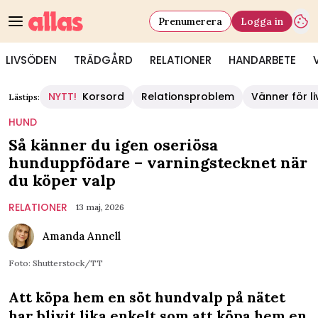
Prenumerera
Logga in
LIVSÖDEN
TRÄDGÅRD
RELATIONER
HANDARBETE
NYTT!
Korsord
Relationsproblem
Vänner för li
Lästips:
HUND
Så känner du igen oseriösa
hunduppfödare – varningstecknet när
du köper valp
RELATIONER
13 maj, 2026
Amanda Annell
Foto: Shutterstock/TT
Att köpa hem en söt hundvalp på nätet
har blivit lika enkelt som att köpa hem en