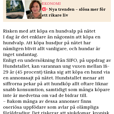
EKONOMI
Nya trenden – slösa mer för
ett rikare liv
Risken med att köpa en hundvalp på nätet
I dag är det enklare än någonsin att köpa en
hundvalp. Att köpa husdjur på nätet har
nämligen blivit allt vanligare, och hundar är
inget undantag.
Enligt en undersökning från SIFO, på uppdrag av
Hundstallet, kan varannan ung vuxen mellan 18-
29 år (45 procent) tänka sig att köpa en hund via
en annonssajt på nätet. Hundstallet menar att
siffrorna pekar på att hundköp allt oftare liknar
snabb konsumtion, samtidigt som många köpare
inte är medvetna om vad de bidrar till.
– Bakom många av dessa annonser finns
oseriösa uppfödare som avlar på olämpliga
föräldradjur. Det riskerar att sjukdomar, kronisk