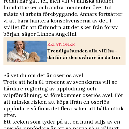
redan har gått fel, men vill vi minska antalet
hundattacker och andra incidenter över tid
måste vi arbeta förebyggande. Annars fortsätter
vi att bara hantera konsekvenserna av det, i
stället för att förhindra att det sker från första
början, säger Linnea Angelini.
RELATIONER
Trendiga hunden alla vill ha –
därför är den svårare än du tror
Så vet du om det är oseriös avel
Trots att hela 81 procent av svenskarna vill se
hårdare reglering av uppfödning och
valpförsäljning, så förekommer oseriös avel. För
att minska risken att köpa ifrån en oseriös
uppfödare så finns det flera saker att hålla utkik
efter.
Ett tecken som tyder på att en hund säljs av en
oseriös uppfödare är att valparna säljs väldigt