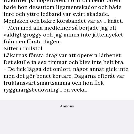
frakturer på högerfoten. Förutom benbrotten
hade hon dessutom ligamentskador och både
inre och yttre ledband var svårt skadade.
Menisken och bakre korsbandet var av i knäet.
– Men med alla mediciner så började jag bli
väldigt groggy och jag minns inte jättemycket
från den första dagen.
Sitter i rullstol
Läkarnas första drag var att operera lårbenet.
Det skulle ta sex timmar och blev inte helt bra.
– De fick lägga det omlott, något annat gick inte,
men det gör benet kortare. Dagarna efteråt var
fruktansvärt smärtsamma och hon fick
ryggmärgsbedövning i en vecka.
Annons