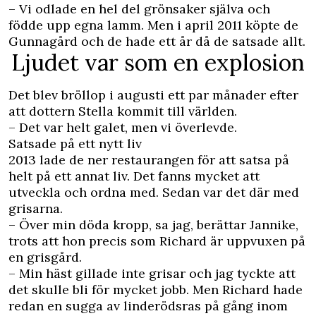
– Vi odlade en hel del grönsaker själva och
födde upp egna lamm. Men i april 2011 köpte de
Gunnagård och de hade ett år då de satsade allt.
Ljudet var som en explosion
Det blev bröllop i augusti ett par månader efter
att dottern Stella kommit till världen.
– Det var helt galet, men vi överlevde.
Satsade på ett nytt liv
2013 lade de ner restaurangen för att satsa på
helt på ett annat liv. Det fanns mycket att
utveckla och ordna med. Sedan var det där med
grisarna.
– Över min döda kropp, sa jag, berättar Jannike,
trots att hon precis som Richard är uppvuxen på
en grisgård.
– Min häst gillade inte grisar och jag tyckte att
det skulle bli för mycket jobb. Men Richard hade
redan en sugga av linderödsras på gång inom