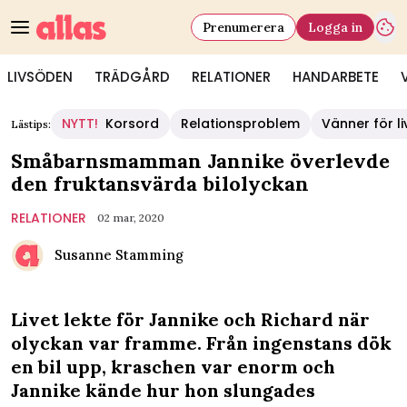
Prenumerera
Logga in
LIVSÖDEN
TRÄDGÅRD
RELATIONER
HANDARBETE
NYTT!
Korsord
Relationsproblem
Vänner för li
Lästips:
Småbarnsmamman Jannike överlevde
den fruktansvärda bilolyckan
RELATIONER
02 mar, 2020
Susanne Stamming
Livet lekte för Jannike och Richard när
olyckan var framme. Från ingenstans dök
en bil upp, kraschen var enorm och
Jannike kände hur hon slungades