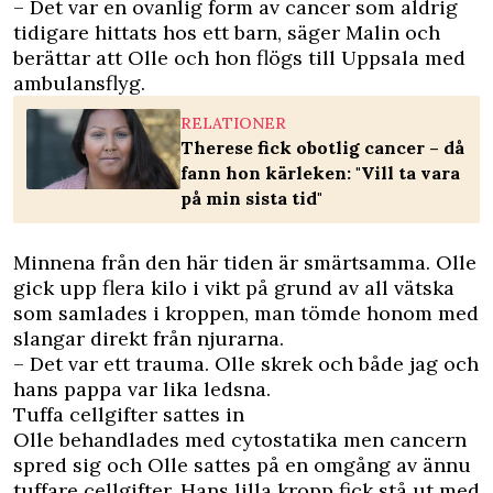
– Det var en ovanlig form av cancer som aldrig
tidigare hittats hos ett barn, säger Malin och
berättar att Olle och hon flögs till Uppsala med
ambulansflyg.
RELATIONER
Therese fick obotlig cancer – då
fann hon kärleken: "Vill ta vara
på min sista tid"
Minnena från den här tiden är smärtsamma. Olle
gick upp flera kilo i vikt på grund av all vätska
som samlades i kroppen, man tömde honom med
slangar direkt från njurarna.
– Det var ett trauma. Olle skrek och både jag och
hans pappa var lika ledsna.
Tuffa cellgifter sattes in
Olle behandlades med cytostatika men cancern
spred sig och Olle sattes på en omgång av ännu
tuffare cellgifter. Hans lilla kropp fick stå ut med