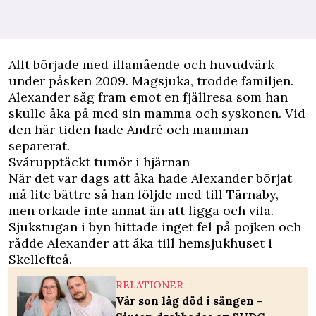
Allt började med illamående och huvudvärk
under påsken 2009. Magsjuka, trodde familjen.
Alexander såg fram emot en fjällresa som han
skulle åka på med sin mamma och syskonen. Vid
den här tiden hade André och mamman
separerat.
Svårupptäckt tumör i hjärnan
När det var dags att åka hade Alexander börjat
må lite bättre så han följde med till Tärnaby,
men orkade inte annat än att ligga och vila.
Sjukstugan i byn hittade inget fel på pojken och
rådde Alexander att åka till hemsjukhuset i
Skellefteå.
RELATIONER
Vår son låg död i sängen –