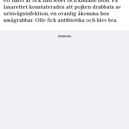
ett halvt år fick han feber och kissade blod. På
lasarettet konstaterades att pojken drabbats av
urinvägsinfektion, en ovanlig åkomma hos
smågrabbar. Olle fick antibiotika och blev bra.
Annons