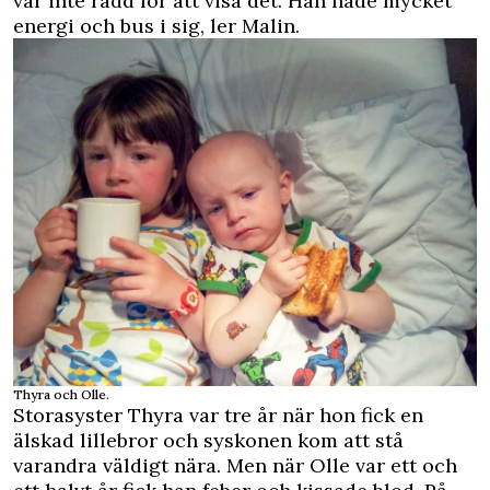
var inte rädd för att visa det. Han hade mycket
energi och bus i sig, ler Malin.
Thyra och Olle.
Storasyster Thyra var tre år när hon fick en
älskad lillebror och syskonen kom att stå
varandra väldigt nära. Men när Olle var ett och