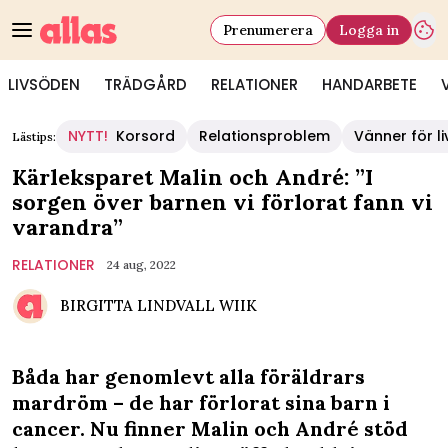
Prenumerera
Logga in
LIVSÖDEN
TRÄDGÅRD
RELATIONER
HANDARBETE
NYTT!
Korsord
Relationsproblem
Vänner för li
Lästips:
Kärleksparet Malin och André: ”I
sorgen över barnen vi förlorat fann vi
varandra”
RELATIONER
24 aug, 2022
BIRGITTA LINDVALL WIIK
Båda har genomlevt alla föräldrars
mardröm – de har förlorat sina barn i
cancer. Nu finner Malin och André stöd