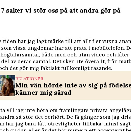
 7 saker vi stör oss på att andra gör på
 tiden har jag lagt märke till att allt fler vuxna an
som vissa ungdomar har att prata i mobiltelefon. D
högtalarsamtal, både med och utan video och låter 
 del av deras samtal. Det sker lite överallt, från matb
och det gör mig faktiskt fullkomligt rasande.
RELATIONER
Min vän hörde inte av sig på födels
känner mig sårad
sta vill jag inte höra om främlingars privata angeläg
 andra så stör det oerhört. De få gånger som jag drist
ån har jag bara fått otrevligheter tillbaka, minst sagt
och cyklar, eller är det här numera ett accepterat 