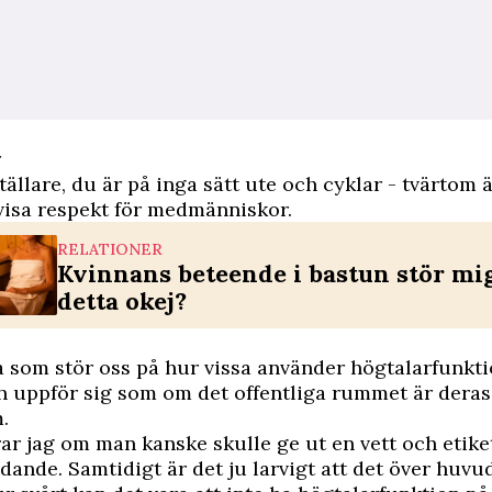
r
tällare, du är på inga sätt ute och cyklar - tvärtom 
 visa respekt för medmänniskor.
RELATIONER
Kvinnans beteende i bastun stör mig
detta okej?
 som stör oss på hur vissa använder högtalarfunkt
h uppför sig som om det offentliga rummet är deras
.
ar jag om man kanske skulle ge ut en vett och etik
ande. Samtidigt är det ju larvigt att det över huvu