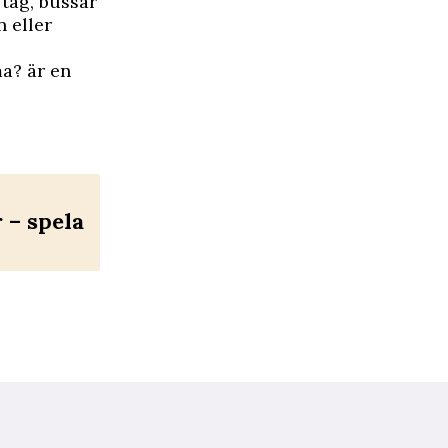
 tåg, bussar
 eller
ma? är en
– spela