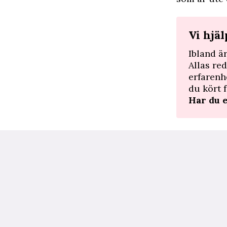
Vi hjä
Ibland ä
Allas re
erfarenh
du kört f
Har du 