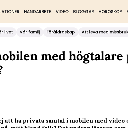
LATIONER
HANDARBETE
VIDEO
BLOGGAR
HOROSKOP
r livet
Vår familj
Föräldraskap
Att leva med missbru
obilen med högtalare 
?
ej att ha privata samtal i mobilen med video 
 på, mitt bland folk? Det undrar läsaren som