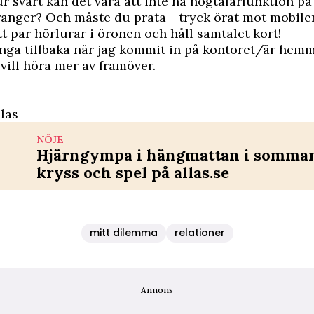
r svårt kan det vara att inte ha högtalarfunktion på
anger? Och måste du prata - tryck örat mot mobilen
tt par hörlurar i öronen och håll samtalet kort!
inga tillbaka när jag kommit in på kontoret/är hem
vill höra mer av framöver.
las
NÖJE
Hjärngympa i hängmattan i sommar 
kryss och spel på allas.se
mitt dilemma
relationer
Annons