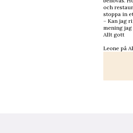
behövas. Hu
och restaur
stoppa in e
– Kan jag r
mening jag 
Allt gott
Leone på Al