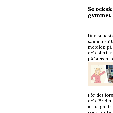
Se också:
gymmet
D
en senaste
samma sätt 
mobilen på 
och pleti ta
på bussen, 
För det för
och för det
att säga ifr
som är ute 