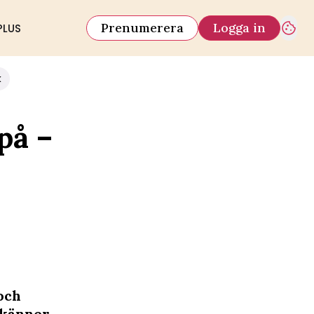
Prenumerera
Logga in
PLUS
k
på –
och
 känner