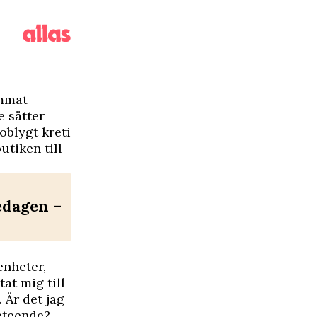
ammat
e sätter
oblygt kreti
utiken till
edagen –
enheter,
at mig till
. Är det jag
beteende?