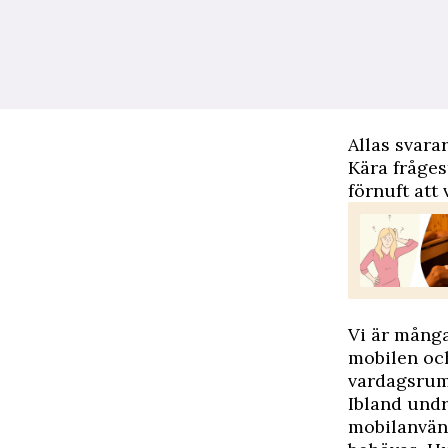
Allas svara
Kära fråges
förnuft att
Vi är många
mobilen oc
vardagsrum
Ibland undr
mobilanvänd