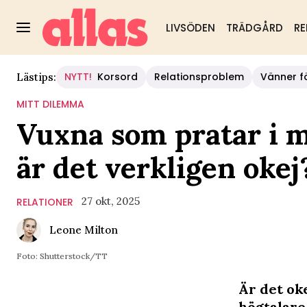
LIVSÖDEN
TRÄDGÅRD
RE
NYTT!
Korsord
Relationsproblem
Vänner fö
Lästips:
MITT DILEMMA
Vuxna som pratar i m
är det verkligen okej
27 okt, 2025
RELATIONER
Leone Milton
Foto: Shutterstock/TT
Är det ok
högtalare