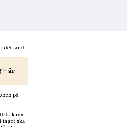
är det sunt
 – är
ionen på
ett-bok om
d taget ska