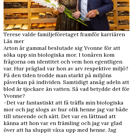
Terese valde familjeföretaget framför karriären
Läs mer
Arton år gammal beslutade sig Yvonne för att
söka upp sin biologiska mor. I tonåren kom
frågorna om identitet och vem hon egentligen
var. Hur präglad var hon av arv respektive miljö?
På den tiden trodde man starkt på miljöns
påverkan på individen. Samtidigt ansåg adeln att
blod är tjockare än vatten. Så vad betydde det för
Yvonne?
–Det var fantastiskt att få träffa min biologiska
mor och jag slogs av hur olik henne jag var både
till utseende och sätt. Det var en lättnad att
känna att hon var en främling och jag var glad
över att ha sluppit växa upp med henne. Jag