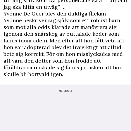
till mig själv som två personer. Jag sa att ”du och
jag ska hitta en utväg” …
Yvonne De Geer blev den duktiga flickan
Yvonne beskriver sig själv som ett robust barn,
som mot alla odds klarade att manövrera sig
igenom den snårskog av outtalade koder som
fanns inom adeln. Men efter att hon fått veta att
hon var adopterad blev det livsviktigt att alltid
bete sig korrekt. För om hon misslyckades med
att vara den dotter som hon trodde att
föräldrarna önskade sig fanns ju risken att hon
skulle bli bortvald igen.
Annons