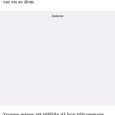
var en av dem.
Annons
Yvonne minns ett tillfälle då hon tillsammans