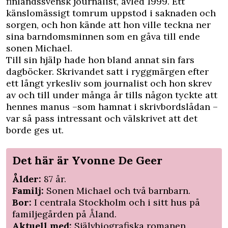
finlandssvensk journalist, avled 1999. Ett
känslomässigt tomrum uppstod i saknaden och
sorgen, och hon kände att hon ville teckna ner
sina barndomsminnen som en gåva till ende
sonen Michael.
Till sin hjälp hade hon bland annat sin fars
dagböcker. Skrivandet satt i ryggmärgen efter
ett långt yrkesliv som journalist och hon skrev
av och till under många år tills någon tyckte att
hennes manus –som hamnat i skrivbordslådan –
var så pass intressant och välskrivet att det
borde ges ut.
Det här är Yvonne De Geer
Ålder:
87 år.
Familj:
Sonen Michael och två barnbarn.
Bor:
I centrala Stockholm och i sitt hus på
familjegården på Åland.
Aktuell med:
Självbiografiska romanen