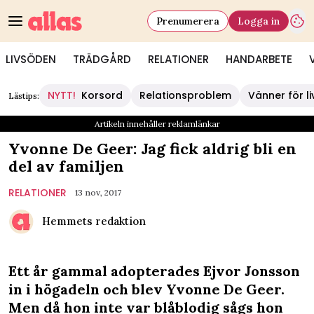
Prenumerera
Logga in
LIVSÖDEN
TRÄDGÅRD
RELATIONER
HANDARBETE
NYTT!
Korsord
Relationsproblem
Vänner för li
Lästips:
Artikeln innehåller reklamlänkar
Yvonne De Geer: Jag fick aldrig bli en
del av familjen
RELATIONER
13 nov, 2017
Hemmets redaktion
Ett år gammal adopterades Ejvor Jonsson
in i högadeln och blev Yvonne De Geer.
Men då hon inte var blåblodig sågs hon