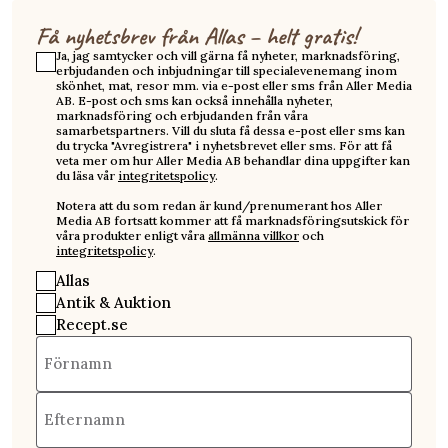
Få nyhetsbrev från Allas – helt gratis!
Ja, jag samtycker och vill gärna få nyheter, marknadsföring,
erbjudanden och inbjudningar till specialevenemang inom
skönhet, mat, resor mm. via e-post eller sms från Aller Media
AB. E-post och sms kan också innehålla nyheter,
marknadsföring och erbjudanden från våra
samarbetspartners. Vill du sluta få dessa e-post eller sms kan
du trycka "Avregistrera" i nyhetsbrevet eller sms. För att få
veta mer om hur Aller Media AB behandlar dina uppgifter kan
du läsa vår
integritetspolicy
.
Notera att du som redan är kund/prenumerant hos Aller
Media AB fortsatt kommer att få marknadsföringsutskick för
våra produkter enligt våra
allmänna villkor
och
integritetspolicy
.
Allas
Antik & Auktion
Recept.se
Förnamn
Efternamn