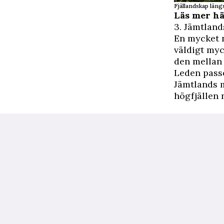
Fjällandskap längs
Läs mer
hä
3. Jämtland
En mycket 
väldigt myc
den mellan 
Leden passe
Jämtlands m
högfjällen 