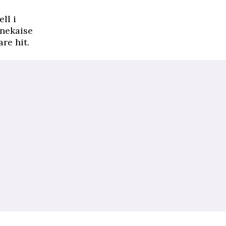
ll i
bnekaise
re hit.