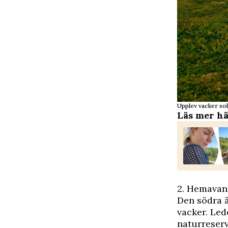
Upplev vacker so
Läs mer
hä
2. Hemavan
Den södra ä
vacker. Led
naturreserv