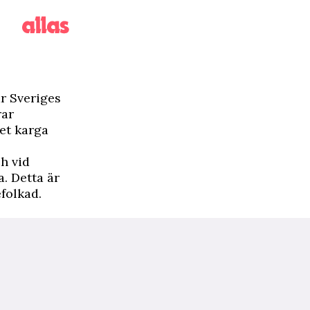
r Sveriges
rar
det karga
h vid
. Detta är
folkad.