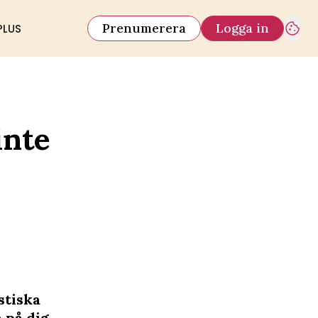
Prenumerera
Logga in
PLUS
inte
stiska
 på dig