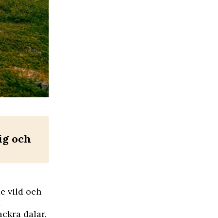
ig och
e vild och
a
ackra dalar.