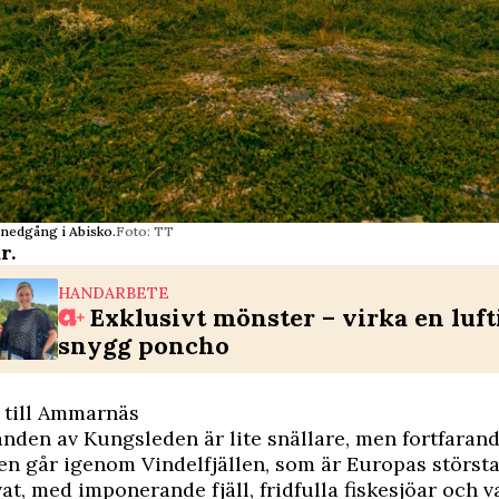
lnedgång i Abisko.
Foto: TT
r
.
HANDARBETE
Exklusivt mönster – virka en luft
snygg poncho
 till Ammarnäs
nden av Kungsleden är lite snällare, men fortfarand
en går igenom Vindelfjällen, som är Europas störst
at, med imponerande fjäll, fridfulla fiskesjöar och v