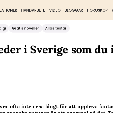
LATIONER
HANDARBETE
VIDEO
BLOGGAR
HOROSKOP
algi
Gratis noveller
Allas testar
eder i Sverige som du 
er ofta inte resa långt för att uppleva fanta
Den svenska naturen är ett exempel på det. Ta