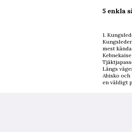
5 enkla 
1. Kungsled
Kungsledens
mest kända 
Kebnekaise 
Tjäktjapass
Längs vägen
Abisko och 
en väldigt 