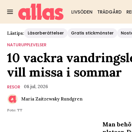
LIVSÖDEN
TRÄDGÅRD
RE
Läsarberättelser
Gratis stickmönster
Nost
Lästips:
NATURUPPLEVELSER
10 vackra vandringsl
vill missa i sommar
08 jul, 2026
RESOR
Maria Zaitzewsky Rundgren
Foto: TT
Man behöv
platser. 