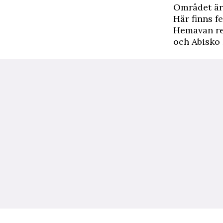
Området är 
Här finns f
Hemavan re
och Abisko h