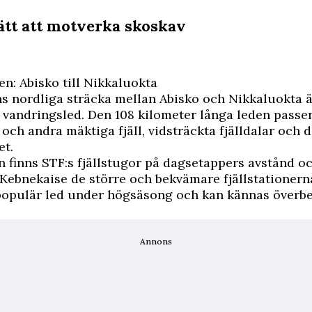
sätt att motverka skoskav
en: Abisko till Nikkaluokta
 nordliga sträcka mellan Abisko och Nikkaluokta ä
vandringsled. Den 108 kilometer långa leden passe
och andra mäktiga fjäll, vidsträckta fjälldalar och 
et.
 finns STF:s fjällstugor på dagsetappers avstånd oc
Kebnekaise de större och bekvämare fjällstationerna
populär led under högsäsong och kan kännas överbe
Annons