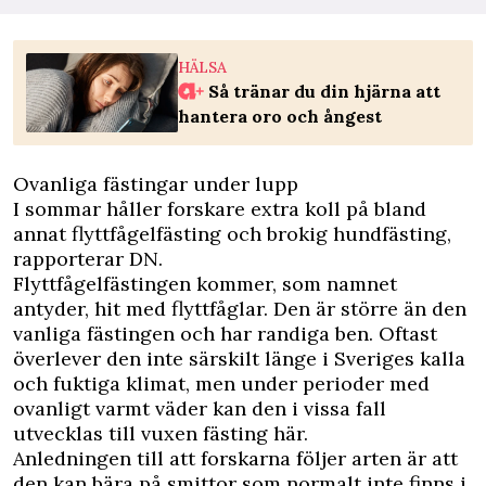
HÄLSA
Så tränar du din hjärna att
hantera oro och ångest
Ovanliga fästingar under lupp
I sommar håller forskare extra koll på bland
annat flyttfågelfästing och brokig hundfästing,
rapporterar DN.
Flyttfågelfästingen kommer, som namnet
antyder, hit med flyttfåglar. Den är större än den
vanliga fästingen och har randiga ben. Oftast
överlever den inte särskilt länge i Sveriges kalla
och fuktiga klimat, men under perioder med
ovanligt varmt väder kan den i vissa fall
utvecklas till vuxen fästing här.
Anledningen till att forskarna följer arten är att
den kan bära på smittor som normalt inte finns i