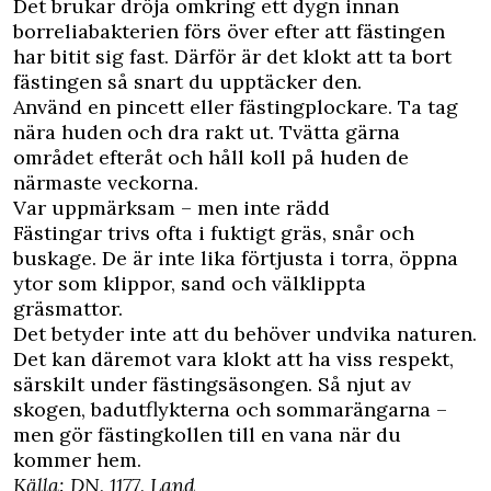
Det brukar dröja omkring ett dygn innan
borreliabakterien förs över efter att fästingen
har bitit sig fast. Därför är det klokt att ta bort
fästingen så snart du upptäcker den.
Använd en pincett eller fästingplockare. Ta tag
nära huden och dra rakt ut. Tvätta gärna
området efteråt och håll koll på huden de
närmaste veckorna.
Var uppmärksam – men inte rädd
Fästingar trivs ofta i fuktigt gräs, snår och
buskage. De är inte lika förtjusta i torra, öppna
ytor som klippor, sand och välklippta
gräsmattor.
Det betyder inte att du behöver undvika naturen.
Det kan däremot vara klokt att ha viss respekt,
särskilt under fästingsäsongen. Så njut av
skogen, badutflykterna och sommarängarna –
men gör fästingkollen till en vana när du
kommer hem.
Källa:
DN
,
1177
,
Land