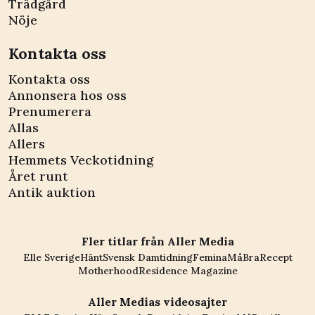
Trädgård
Nöje
Kontakta oss
Kontakta oss
Annonsera hos oss
Prenumerera
Allas
Allers
Hemmets Veckotidning
Året runt
Antik auktion
Fler titlar från Aller Media
Elle Sverige
Hänt
Svensk Damtidning
Femina
MåBra
Recept
Motherhood
Residence Magazine
Aller Medias videosajter