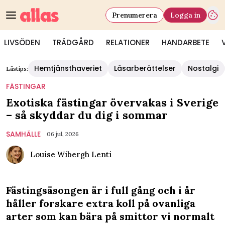
Prenumerera
Logga in
LIVSÖDEN
TRÄDGÅRD
RELATIONER
HANDARBETE
Hemtjänsthaveriet
Läsarberättelser
Nostalgi
Lästips:
FÄSTINGAR
Exotiska fästingar övervakas i Sverige
– så skyddar du dig i sommar
SAMHÄLLE
06 jul, 2026
Louise Wibergh Lenti
Fästingsäsongen är i full gång och i år
håller forskare extra koll på ovanliga
arter som kan bära på smittor vi normalt