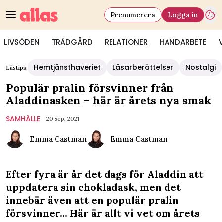
Prenumerera
Logga in
LIVSÖDEN
TRÄDGÅRD
RELATIONER
HANDARBETE
Hemtjänsthaveriet
Läsarberättelser
Nostalgi
Lästips:
Populär pralin försvinner från
Aladdinasken – här är årets nya smak
SAMHÄLLE
20 sep, 2021
Emma Castman
Emma Castman
Efter fyra är år det dags för Aladdin att
uppdatera sin chokladask, men det
innebär även att en populär pralin
försvinner... Här är allt vi vet om årets