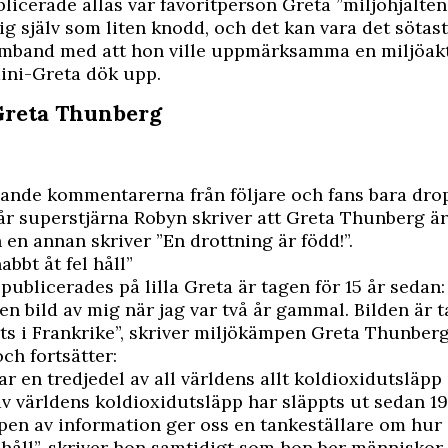
blicerade allas vår favoritperson Greta ”miljöhjälte
ig själv som liten knodd, och det kan vara det sötaste
samband med att hon ville uppmärksamma en miljöak
ini-Greta dök upp.
Greta Thunberg
ande kommentarerna från följare och fans bara dro
vår superstjärna Robyn skriver att Greta Thunberg är 
h en annan skriver ”En drottning är född!”.
abbt åt fel håll”
publicerades på lilla Greta är tagen för 15 år sedan:
 en bild av mig när jag var två år gammal. Bilden är 
ts i Frankrike”, skriver miljökämpen Greta Thunber
ch fortsätter:
ar en tredjedel av all världens allt koldioxidutsläpp
av världens koldioxidutsläpp har släppts ut sedan 19
pen av information ger oss en tankeställare om hur 
l håll”, skriver hon samtidigt som hon ber människor