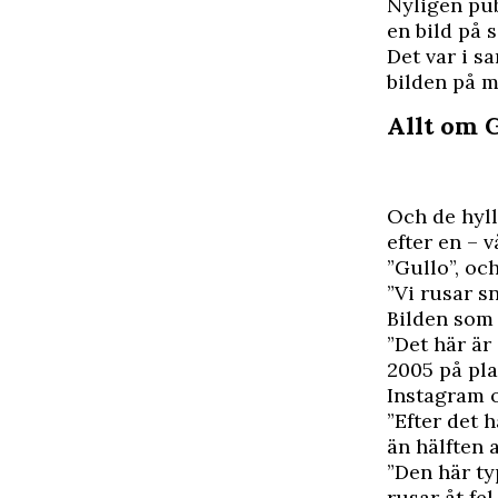
N
yligen pu
en bild på s
Det var i 
bilden på m
Allt om 
Och de hyll
efter en – 
”Gullo”, oc
”Vi rusar sn
Bilden som 
”Det här är
2005 på pla
Instagram o
”Efter det h
än hälften 
”Den här ty
rusar åt fe