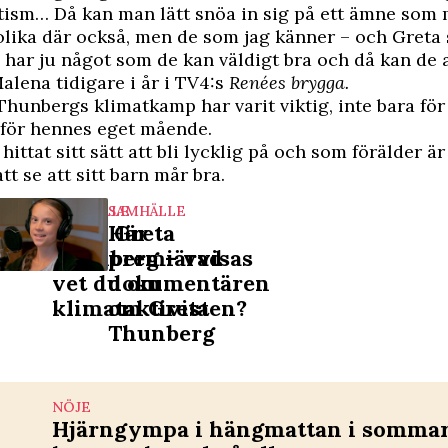
tism… Då kan man lätt snöa in sig på ett ämne som 
r olika där också, men de som jag känner – och Greta 
 har ju något som de kan väldigt bra och då kan de a
alena tidigare i år i TV4:s
Renées brygga.
hunbergs klimatkamp har varit viktig, inte bara för 
 för hennes eget mående.
hittat sitt sätt att bli lycklig på och som förälder är
att se att sitt barn mår bra.
SAMHÄLLE
SAMHÄLLE
Quiz: Greta
Här
Thunberg – vad
premiärvisas
vet du om
dokumentären
klimataktivisten?
om Greta
Thunberg
NÖJE
Hjärngympa i hängmattan i sommar 