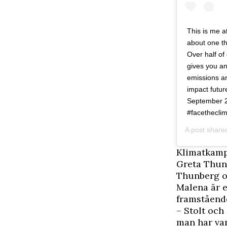
This is me a
about one th
Over half of
gives you an
emissions ar
impact futur
September 25
#facethecli
A post share
Klimatkamp
Greta Thun
Thunberg o
Malena är 
framståend
– Stolt och 
man har var