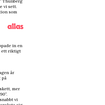
n” Thunberg
 vi sett.
tion som
ppade in en
ett riktigt
tagen år
g på
 skett, mer
90”.
snabbt vi
 ansluta sig