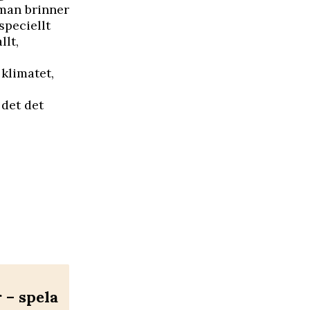
man brinner
speciellt
llt,
klimatet,
 det det
– spela