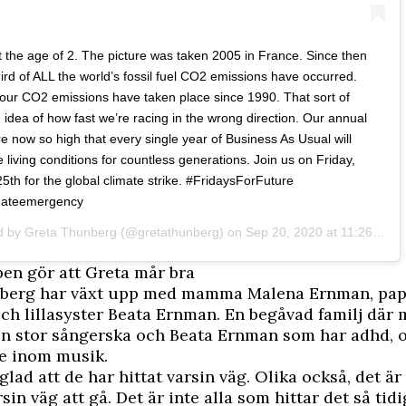
t the age of 2. The picture was taken 2005 in France. Since then
ird of ALL the world’s fossil fuel CO2 emissions have occurred.
 our CO2 emissions have taken place since 1990. That sort of
 idea of how fast we’re racing in the wrong direction. Our annual
e now so high that every single year of Business As Usual will
e living conditions for countless generations. Join us on Friday,
th for the global climate strike. #FridaysForFuture
mateemergency
d by
Greta Thunberg
(@gretathunberg) on
Sep 20, 2020 at 11:26am PDT
en gör att Greta mår bra
berg har växt upp med mamma Malena Ernman, pap
ch lillasyster Beata Ernman. En begåvad familj dä
en stor sångerska och Beata Ernman som har adhd, 
e inom musik.
glad att de har hittat varsin väg. Olika också, det är 
sin väg att gå. Det är inte alla som hittar det så tid