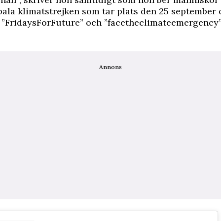
obala klimatstrejken som tar plats den 25 september
 ”FridaysForFuture” och ”facetheclimateemergency
Annons