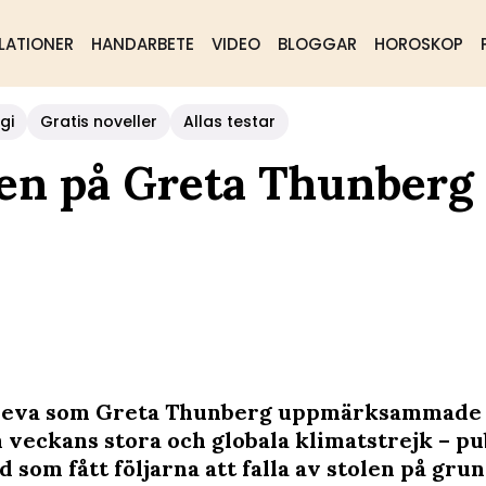
LATIONER
HANDARBETE
VIDEO
BLOGGAR
HOROSKOP
gi
Gratis noveller
Allas testar
den på Greta Thunberg
veva som Greta Thunberg uppmärksammade 
m veckans stora och globala klimatstrejk – p
d som fått följarna att falla av stolen på gru