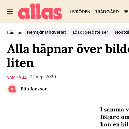
LIVSÖDEN
TRÄDGÅRD
RE
Hemtjänsthaveriet
Läsarberättelser
Nostal
Lästips:
Alla häpnar över bil
liten
22 sep, 2020
SAMHÄLLE
Elin Jonsson
I samma 
följare o
hon en bil