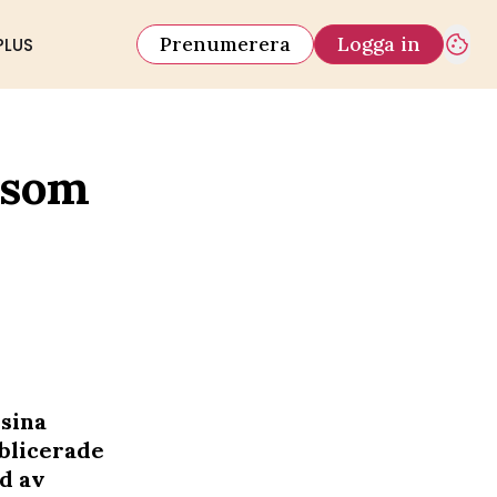
Prenumerera
Logga in
PLUS
 som
sina
ublicerade
nd av