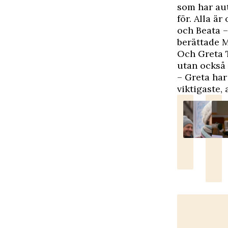
som har au
för. Alla ä
och Beata –
berättade M
Och Greta T
utan också
– Greta har 
viktigaste, 