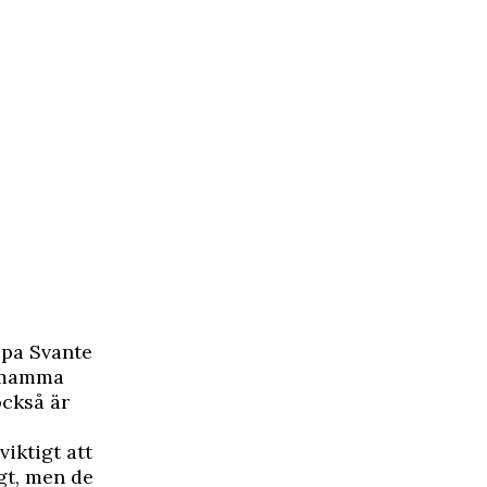
pa Svante
r mamma
också är
viktigt att
igt, men de