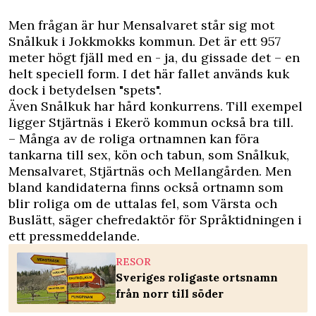
Men frågan är hur Mensalvaret står sig mot
Snålkuk i Jokkmokks kommun. Det är ett 957
meter högt fjäll med en - ja, du gissade det – en
helt speciell form. I det här fallet används kuk
dock i betydelsen "spets".
Även Snålkuk har hård konkurrens. Till exempel
ligger Stjärtnäs i Ekerö kommun också bra till.
– Många av de roliga ortnamnen kan föra
tankarna till sex, kön och tabun, som Snålkuk,
Mensalvaret, Stjärtnäs och Mellangården. Men
bland kandidaterna finns också ortnamn som
blir roliga om de uttalas fel, som Värsta och
Buslätt, säger chefredaktör för Språktidningen i
ett pressmeddelande.
RESOR
Sveriges roligaste ortsnamn
från norr till söder