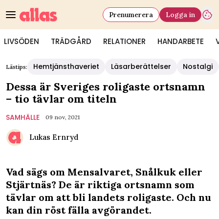
Prenumerera
Logga in
LIVSÖDEN
TRÄDGÅRD
RELATIONER
HANDARBETE
Hemtjänsthaveriet
Läsarberättelser
Nostalgi
Lästips:
Dessa är Sveriges roligaste ortsnamn
– tio tävlar om titeln
SAMHÄLLE
09 nov, 2021
Lukas Ernryd
Vad sägs om Mensalvaret, Snålkuk eller
Stjärtnäs? De är riktiga ortsnamn som
tävlar om att bli landets roligaste. Och nu
kan din röst fälla avgörandet.