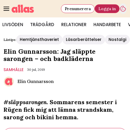
Prenumerera
Logga in
LIVSÖDEN
TRÄDGÅRD
RELATIONER
HANDARBETE
Hemtjänsthaveriet
Läsarberättelser
Nostalgi
Lästips:
Elin Gunnarsson: Jag släppte
sarongen – och badkläderna
SAMHÄLLE
30 jul, 2019
Elin Gunnarsson
#släppsarongen.
Sommarens semester i
Rügen fick mig att lämna strandskam,
sarong och bikini hemma.