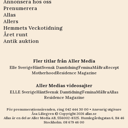
Annonsera hos oss
Prenumerera
Allas
Allers
Hemmets Veckotidning
Året runt
Antik auktion
Fler titlar från Aller Media
Elle Sverige
Hänt
Svensk Damtidning
Femina
MåBra
Recept
Motherhood
Residence Magazine
Aller Medias videosajter
ELLE Sverige
Hänt
Svensk Damtidning
Femina
MåBra
Allas
Residence Magazine
För prenumerationsärenden, ring
042 444 30 00
• Ansvarig utgivare
Åsa Liliegren © Copyright
2026
allas.se
Allas är en del av
Aller Media AB, 556002-8325
. Humlegårdsgatan 6, 114 46
Stockholm.
08 679 46 00