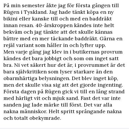
P
å min semester åkte jag för första gången till
Rügen i Tyskland. Jag hade tänkt köpa en ny
bikini eller kanske till och med en baddräkt
innan resan. 40-årskroppen kändes inte helt
bekväm och jag tänkte att det skulle kännas
bättre med en mer täckande baddräkt. Gärna en
rejäl variant som håller in och lyfter upp.
Men varje gång jag klev in i butikernas provrum
kändes det bara jobbigt och som om inget satt
bra. Ni vet säkert hur det är, i provrummet är det
bara självkritiken som lyser starkare än den
obarmhärtiga belysningen. Det blev inget köp,
men det skulle visa sig att det gjorde ingenting.
Första dagen på Rügen gick vi till en lång strand
med härligt vit och mjuk sand. Fast det var inte
sanden jag lade märke till först. Det var alla
nakna människor. Helt spritt språngande nakna
och totalt obekymrade.