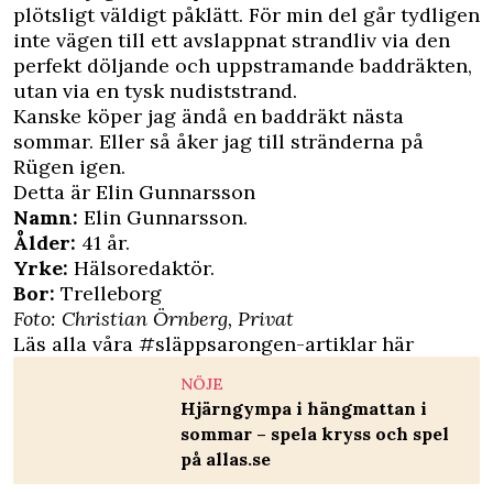
plötsligt väldigt påklätt. För min del går tydligen
inte vägen till ett avslappnat strandliv via den
perfekt döljande och uppstramande baddräkten,
utan via en tysk nudiststrand.
Kanske köper jag ändå en baddräkt nästa
sommar. Eller så åker jag till stränderna på
Rügen igen.
Detta är Elin Gunnarsson
Namn:
Elin Gunnarsson.
Ålder:
41 år.
Yrke:
Hälsoredaktör.
Bor:
Trelleborg
Foto: Christian Örnberg, Privat
Läs alla våra #släppsarongen-artiklar här
NÖJE
Hjärngympa i hängmattan i
sommar – spela kryss och spel
på allas.se