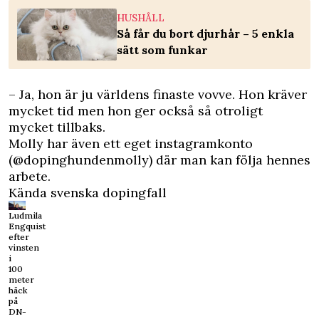
HUSHÅLL
Så får du bort djurhår – 5 enkla
sätt som funkar
– Ja, hon är ju världens finaste vovve. Hon kräver
mycket tid men hon ger också så otroligt
mycket tillbaks.
Molly har även ett eget instagramkonto
(@dopinghundenmolly) där man kan följa hennes
arbete.
Kända svenska dopingfall
Ludmila
Engquist
efter
vinsten
i
100
meter
häck
på
DN-