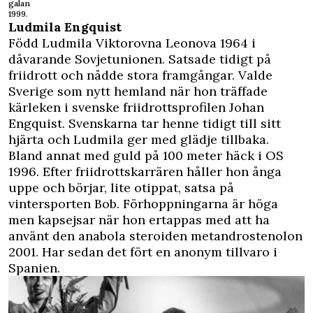
galan
1999.
Ludmila Engquist
Född
Ludmila Viktorovna Leonova 1964 i
dåvarande Sovjetunionen. Satsade tidigt på
friidrott och nådde stora framgångar. Valde
Sverige som nytt hemland när hon träffade
kärleken i svenske friidrottsprofilen Johan
Engquist. Svenskarna tar henne tidigt till sitt
hjärta och Ludmila
ger med glädje tillbaka.
Bland annat med guld på 100 meter häck i OS
1996. Efter friidrottskarrären håller hon ånga
uppe och börjar, lite otippat, satsa på
vintersporten Bob. Förhoppningarna är höga
men kapsejsar när hon ertappas med att ha
använt den
anabola steroiden metandrostenolon
2001. Har sedan det fört en anonym tillvaro i
Spanien.