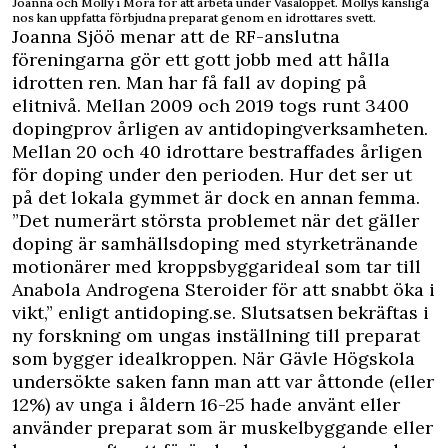
Joanna och Molly i Mora för att arbeta under Vasaloppet. Mollys känsliga
nos kan uppfatta förbjudna preparat genom en idrottares svett.
Joanna Sjöö menar att de RF-anslutna
föreningarna gör ett gott jobb med att hålla
idrotten ren. Man har få fall av doping på
elitnivå. Mellan 2009 och 2019 togs runt 3400
dopingprov årligen av antidopingverksamheten.
Mellan 20 och 40 idrottare bestraffades årligen
för doping under den perioden. Hur det ser ut
på det lokala gymmet är dock en annan femma.
”Det numerärt största problemet när det gäller
doping är samhällsdoping med styrketränande
motionärer med kroppsbyggarideal som tar till
Anabola Androgena Steroider för att snabbt öka i
vikt,” enligt antidoping.se. Slutsatsen bekräftas i
ny forskning om ungas inställning till preparat
som bygger idealkroppen. När Gävle Högskola
undersökte saken fann man att var åttonde (eller
12%) av unga i åldern 16-25 hade använt eller
använder preparat som är muskelbyggande eller