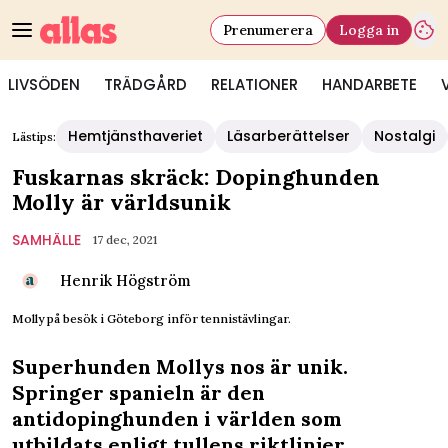
Prenumerera
Logga in
LIVSÖDEN
TRÄDGÅRD
RELATIONER
HANDARBETE
Hemtjänsthaveriet
Läsarberättelser
Nostalgi
Lästips:
Fuskarnas skräck: Dopinghunden
Molly är världsunik
SAMHÄLLE
17 dec, 2021
Henrik Högström
Molly på besök i Göteborg inför tennistävlingar.
Superhunden Mollys nos är unik.
Springer spanieln är den
antidopinghunden i världen som
utbildats enligt tullens riktlinjer.