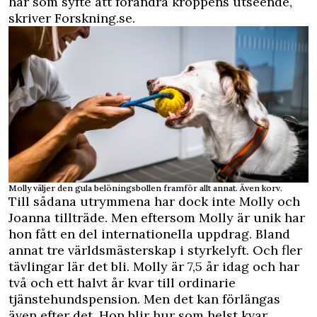
har som syfte att förändra kroppens utseende,
skriver
Forskning.se
.
Molly väljer den gula belöningsbollen framför allt annat. Även korv.
Till sådana utrymmena har dock inte Molly och
Joanna tillträde. Men eftersom Molly är unik har
hon fått en del internationella uppdrag. Bland
annat tre världsmästerskap i styrkelyft. Och fler
tävlingar lär det bli. Molly är 7,5 år idag och har
två och ett halvt år kvar till ordinarie
tjänstehundspension. Men det kan förlängas
även efter det. Hon blir hur som helst kvar