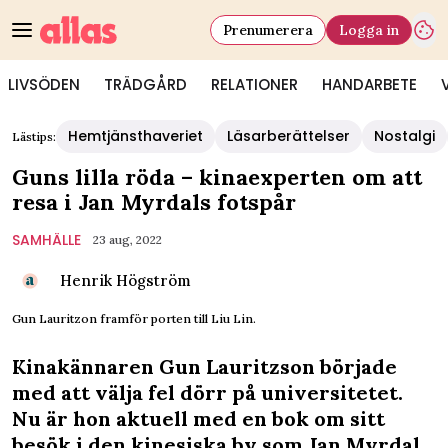
Prenumerera
Logga in
LIVSÖDEN
TRÄDGÅRD
RELATIONER
HANDARBETE
Hemtjänsthaveriet
Läsarberättelser
Nostalgi
Lästips:
Guns lilla röda – kinaexperten om att
resa i Jan Myrdals fotspår
SAMHÄLLE
23 aug, 2022
Henrik Högström
Gun Lauritzon framför porten till Liu Lin.
Kinakännaren Gun Lauritzson började
med att välja fel dörr på universitetet.
Nu är hon aktuell med en bok om sitt
besök i den kinesiska by som Jan Myrdal