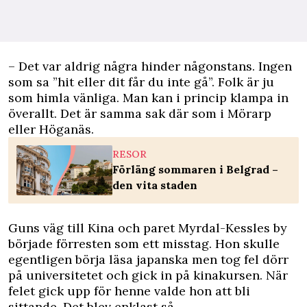
– Det var aldrig några hinder någonstans. Ingen
som sa ”hit eller dit får du inte gå”. Folk är ju
som himla vänliga. Man kan i princip klampa in
överallt. Det är samma sak där som i Mörarp
eller Höganäs.
RESOR
Förläng sommaren i Belgrad –
den vita staden
Guns väg till Kina och paret Myrdal-Kessles by
började förresten som ett misstag. Hon skulle
egentligen börja läsa japanska men tog fel dörr
på universitetet och gick in på kinakursen. När
felet gick upp för henne valde hon att bli
sittande. Det blev enklast så.