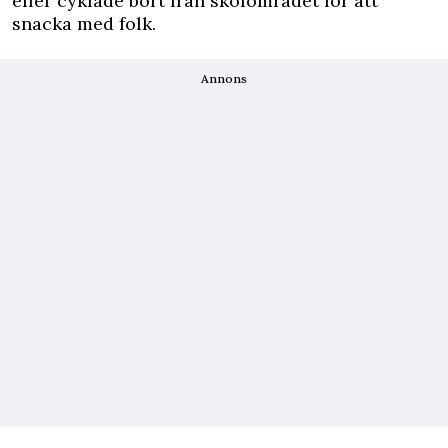
eller cyklade bort från skolområdet för att
snacka med folk.
Annons