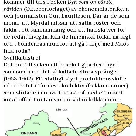
kommer till tals i boken
Byn som omvände
världen
(Oktoberförlaget) av ekonomhistorikern
och journalisten Gun Lauritzson. Där är de som
menar att Myrdal missar att sätta röster och
fakta i ett sammanhang och att han skriver för
de redan invigda. Kan de inhemska tolkarna lagt
ord i böndernas mun för att gå i linje med Maos
lilla röda?
Svältkatastrof
Det hör till saken att besöket gjordes i byn i
samband med det så kallade Stora språnget
(1958-1962). Ett statligt styrt produktionsskifte
där arbetet utfördes i kollektiv (folkkommuner)
som slutade i en svältkatastrof med ett okänt
antal offer. Liu Lin var en sådan folkkommun.