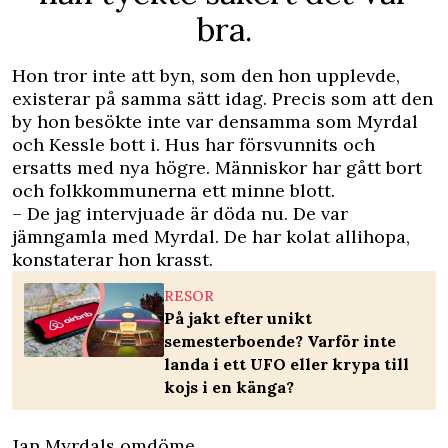
bra.
Hon tror inte att byn, som den hon upplevde,
existerar på samma sätt idag. Precis som att den
by hon besökte inte var densamma som Myrdal
och Kessle bott i. Hus har försvunnits och
ersatts med nya högre. Människor har gått bort
och folkkommunerna ett minne blott.
– De jag intervjuade är döda nu. De var
jämngamla med Myrdal. De har kolat allihopa,
konstaterar hon krasst.
RESOR
På jakt efter unikt
semesterboende? Varför inte
landa i ett UFO eller krypa till
kojs i en känga?
Jan Myrdals omdöme