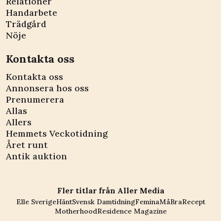
Relationer
Handarbete
Trädgård
Nöje
Kontakta oss
Kontakta oss
Annonsera hos oss
Prenumerera
Allas
Allers
Hemmets Veckotidning
Året runt
Antik auktion
Fler titlar från Aller Media
Elle Sverige
Hänt
Svensk Damtidning
Femina
MåBra
Recept
Motherhood
Residence Magazine