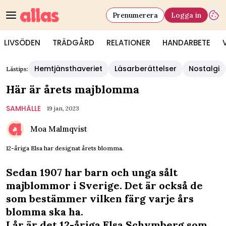
Prenumerera
Logga in
LIVSÖDEN
TRÄDGÅRD
RELATIONER
HANDARBETE
Hemtjänsthaveriet
Läsarberättelser
Nostalgi
Lästips:
Här är årets majblomma
SAMHÄLLE
19 jan, 2023
Moa Malmqvist
12-åriga Elsa har designat årets blomma.
Sedan 1907 har barn och unga sålt
majblommor i Sverige. Det är också de
som bestämmer vilken färg varje års
blomma ska ha.
I år är det 12-åriga Elsa Schymberg som