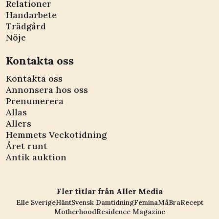
Relationer
Handarbete
Trädgård
Nöje
Kontakta oss
Kontakta oss
Annonsera hos oss
Prenumerera
Allas
Allers
Hemmets Veckotidning
Året runt
Antik auktion
Fler titlar från Aller Media
Elle Sverige
Hänt
Svensk Damtidning
Femina
MåBra
Recept
Motherhood
Residence Magazine