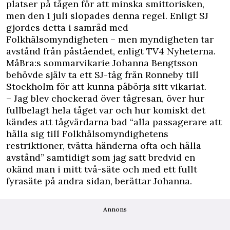
platser på tågen för att minska smittorisken,
men den 1 juli slopades denna regel. Enligt SJ
gjordes detta i samråd med
Folkhälsomyndigheten – men myndigheten tar
avstånd från påståendet, enligt TV4 Nyheterna.
MåBra:s sommarvikarie Johanna Bengtsson
behövde själv ta ett SJ-tåg från Ronneby till
Stockholm för att kunna påbörja sitt vikariat.
– Jag blev chockerad över tågresan, över hur
fullbelagt hela tåget var och hur komiskt det
kändes att tågvärdarna bad “alla passagerare att
hålla sig till Folkhälsomyndighetens
restriktioner, tvätta händerna ofta och hålla
avstånd” samtidigt som jag satt bredvid en
okänd man i mitt två-säte och med ett fullt
fyrasäte på andra sidan, berättar Johanna.
Annons