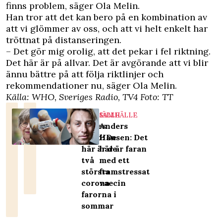
finns problem, säger Ola Melin.
Han tror att det kan bero på en kombination av
att vi glömmer av oss, och att vi helt enkelt har
tröttnat på distanseringen.
– Det gör mig orolig, att det pekar i fel riktning.
Det här är på allvar. Det är avgörande att vi blir
ännu bättre på att följa riktlinjer och
rekommendationer nu, säger Ola Melin.
Källa: WHO,
Sveriges Radio
,
TV4
Foto: TT
SAMHÄLLE
SAMHÄLLE
Agnes
Anders
Wold: De
Hansen: Det
här är de
här är faran
två
med ett
största
framstressat
corona-
vaccin
farorna i
sommar