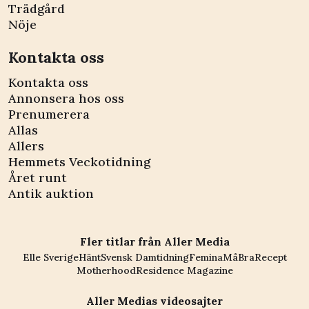
Trädgård
Nöje
Kontakta oss
Kontakta oss
Annonsera hos oss
Prenumerera
Allas
Allers
Hemmets Veckotidning
Året runt
Antik auktion
Fler titlar från Aller Media
Elle Sverige
Hänt
Svensk Damtidning
Femina
MåBra
Recept
Motherhood
Residence Magazine
Aller Medias videosajter