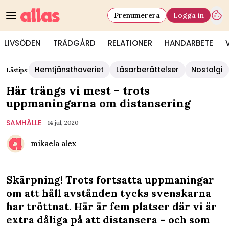
Prenumerera
Logga in
LIVSÖDEN
TRÄDGÅRD
RELATIONER
HANDARBETE
Hemtjänsthaveriet
Läsarberättelser
Nostalgi
Lästips:
Här trängs vi mest – trots
uppmaningarna om distansering
SAMHÄLLE
14 jul, 2020
mikaela alex
Skärpning! Trots fortsatta uppmaningar
om att håll avstånden tycks svenskarna
har tröttnat. Här är fem platser där vi är
extra dåliga på att distansera – och som