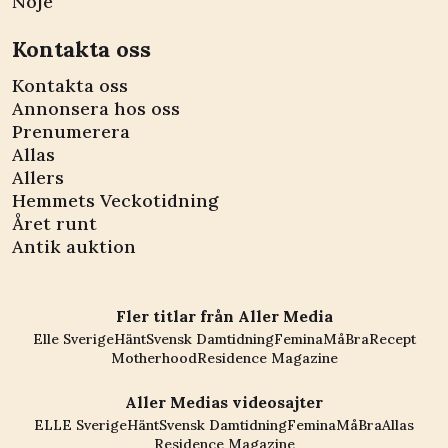
Nöje
Kontakta oss
Kontakta oss
Annonsera hos oss
Prenumerera
Allas
Allers
Hemmets Veckotidning
Året runt
Antik auktion
Fler titlar från Aller Media
Elle Sverige
Hänt
Svensk Damtidning
Femina
MåBra
Recept
Motherhood
Residence Magazine
Aller Medias videosajter
ELLE Sverige
Hänt
Svensk Damtidning
Femina
MåBra
Allas
Residence Magazine