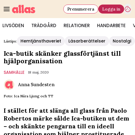
Prenumerera
Logga in
LIVSÖDEN
TRÄDGÅRD
RELATIONER
HANDARBETE
Hemtjänsthaveriet
Läsarberättelser
Nostalgi
Lästips:
Ica-butik skänker glassförtjänst till
hjälporganisation
SAMHÄLLE
18 maj, 2020
Anna Sundesten
Foto: Ica Nära Ljung och TT
I stället för att slänga all glass från Paolo
Robertos märke sålde Ica-butiken ut dem
– och skänkte pengarna till en ideell
organisation som hjälper prostituerade.