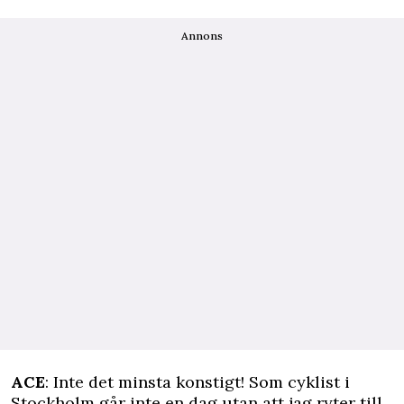
Annons
ACE
: Inte det minsta konstigt! Som cyklist i
Stockholm går inte en dag utan att jag ryter till