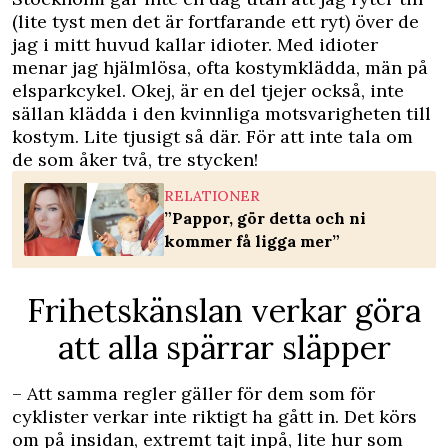
(lite tyst men det är fortfarande ett ryt) över de
jag i mitt huvud kallar idioter. Med idioter
menar jag hjälmlösa, ofta kostymklädda, män på
elsparkcykel. Okej, är en del tjejer också, inte
sällan klädda i den kvinnliga motsvarigheten till
kostym. Lite tjusigt så där. För att inte tala om
de som åker två, tre stycken!
RELATIONER
”Pappor, gör detta och ni
kommer få ligga mer”
Frihetskänslan verkar göra
att alla spärrar släpper
– Att samma regler gäller för dem som för
cyklister verkar inte riktigt ha gått in. Det körs
om på insidan, extremt tajt inpå, lite hur som