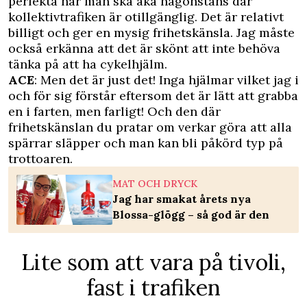
perfekta när man ska åka någonstans där
kollektivtrafiken är otillgänglig. Det är relativt
billigt och ger en mysig frihetskänsla. Jag måste
också erkänna att det är skönt att inte behöva
tänka på att ha cykelhjälm.
ACE
: Men det är just det! Inga hjälmar vilket jag i
och för sig förstår eftersom det är lätt att grabba
en i farten, men farligt! Och den där
frihetskänslan du pratar om verkar göra att alla
spärrar släpper och man kan bli påkörd typ på
trottoaren.
MAT OCH DRYCK
Jag har smakat årets nya
Blossa-glögg – så god är den
Lite som att vara på tivoli,
fast i trafiken