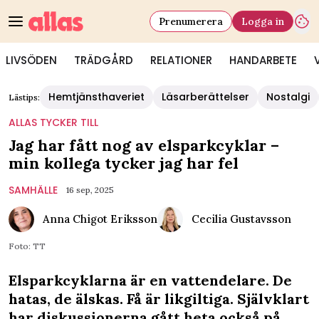
Prenumerera
Logga in
LIVSÖDEN
TRÄDGÅRD
RELATIONER
HANDARBETE
Hemtjänsthaveriet
Läsarberättelser
Nostalgi
Lästips:
ALLAS TYCKER TILL
Jag har fått nog av elsparkcyklar –
min kollega tycker jag har fel
SAMHÄLLE
16 sep, 2025
Anna Chigot Eriksson
Cecilia Gustavsson
Foto: TT
Elsparkcyklarna är en vattendelare. De
hatas, de älskas. Få är likgiltiga. Självklart
har diskussionerna gått heta också på