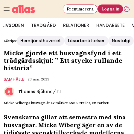
Prenumerera
Logga in
LIVSÖDEN
TRÄDGÅRD
RELATIONER
HANDARBETE
Hemtjänsthaveriet
Läsarberättelser
Nostalgi
Lästips:
Micke gjorde ett husvagnsfynd i ett
trädgårdsskjul: ” Ett stycke rullande
historia”
SAMHÄLLE
23 mar, 2023
Thomas Sjölund/TT
Micke Wibergs husvagn är av märket ESBE-trailer, en raritet!
Svenskarna gillar att semestra med sina
husvagnar. Micke Wiberg äger en av de
tidigaste svensktillverkade modellerna,