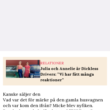
RELATIONER
Julia och Annelie är Dickless
Drivers: ”Vi har fått många
reaktioner”
Kanske säljer den
Vad var det för märke på den gamla husvagnen
och var kom den ifrån? Micke blev nyfiken.