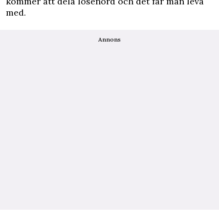
kommer att dela lösenord och det får man leva
med.
Annons