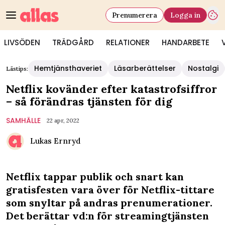
Prenumerera
Logga in
LIVSÖDEN
TRÄDGÅRD
RELATIONER
HANDARBETE
Hemtjänsthaveriet
Läsarberättelser
Nostalgi
Lästips:
Netflix kovänder efter katastrofsiffror
– så förändras tjänsten för dig
SAMHÄLLE
22 apr, 2022
Lukas Ernryd
Netflix tappar publik och snart kan
gratisfesten vara över för Netflix-tittare
som snyltar på andras prenumerationer.
Det berättar vd:n för streamingtjänsten