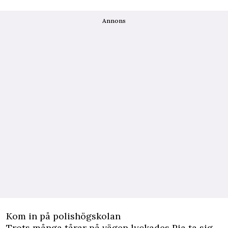
Annons
Kom in på polishögskolan
Trots många tårar på vägen lyckades Pia ta sig