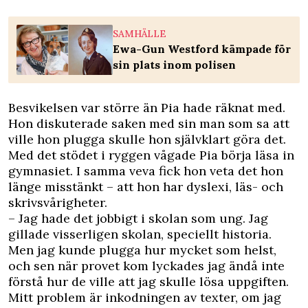
SAMHÄLLE
Ewa-Gun Westford kämpade för
sin plats inom polisen
Besvikelsen var större än Pia hade räknat med.
Hon diskuterade saken med sin man som sa att
ville hon plugga skulle hon självklart göra det.
Med det stödet i ryggen vågade Pia börja läsa in
gymnasiet. I samma veva fick hon veta det hon
länge misstänkt – att hon har dyslexi, läs- och
skrivsvårigheter.
– Jag hade det jobbigt i skolan som ung. Jag
gillade visserligen skolan, speciellt historia.
Men jag kunde plugga hur mycket som helst,
och sen när provet kom lyckades jag ändå inte
förstå hur de ville att jag skulle lösa uppgiften.
Mitt problem är inkodningen av texter, om jag