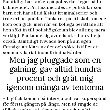
Samtidigt har tanken på polisyrket legat på lur i
bakhuvudet. Pia fascinerades av polisbilar som
barn och har alltid älskat kriminalserier och
true crime-poddar. Tankarna på att skola om sig
kom och gick, men när en kollega berättade att
hon sökt in till polishögskolan blev allting mera
verkligt. Pia kände sig avundsjuk – hon ville ju
också. Samtidigt tvivlade hon på sin egen
förmåga att klara av det och sökte istället ett
sommarvikariat inom Kriminalvården.
Men jag pluggade som en
galning, gav alltid hundra
procent och grät mig
igenom många av tentorna
– Jag fick komma på intervju och var superspänd
för första gången på länge. Men så ringde de
tillbaka och sa att även om intervjun gått