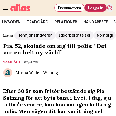
Prenumerera
Logga in
LIVSÖDEN
TRÄDGÅRD
RELATIONER
HANDARBETE
Hemtjänsthaveriet
Läsarberättelser
Nostalgi
Lästips:
Pia, 52, skolade om sig till polis: ”Det
var en helt ny värld”
SAMHÄLLE
07 jul, 2020
Minna Wallén-Widung
Efter 30 år som frisör bestämde sig Pia
Salming för att byta bana i livet. I dag, sju
tuffa år senare, kan hon äntligen kalla sig
polis. Men vägen dit har varit lång och