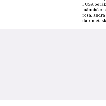
I USA beräk
människor ä
resa, andra
datumet, s