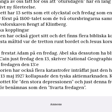
ga av oss fått för oss att ”otursdagen” har en lång 
ivt ny företeelse.
sett har 13 setts som ett olyckstal och fredag som e
 först på 1800-talet som de två otursbringarna sam
livsforskaren Bengt af Klintberg
.
ska kopplingar
n har också gjort sitt och det finns flera bibliska k
ista måltid var de tretton runt bordet och Jesus kor
 frestat Adam på en fredag. Abel ska dessutom ha bl
 Cain just fredag den 13, skriver
National Geographi
 fredagen den 13:e
rien har också flera katastrofer inträffat just den 
13 maj 1927 kollapsade den tyska aktiemarknaden. 
kottet för ”den stora depressionen” och just denna f
ör benämnas som den ”Svarta fredagen”.
Annons