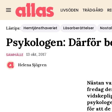
LIVSÖDEN
TRÄDGÅRD
RE
Hemtjänsthaveriet
Läsarberättelser
Nostal
Lästips:
Psykologen: Därför b
13 okt, 2017
SAMHÄLLE
Helena Sjögren
Nästan var
fredag de
vidskeplig
psykologe
för att de