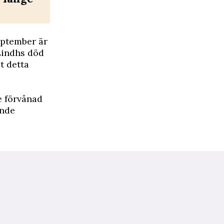
eptember är
Lindhs död
t detta
e förvånad
onde