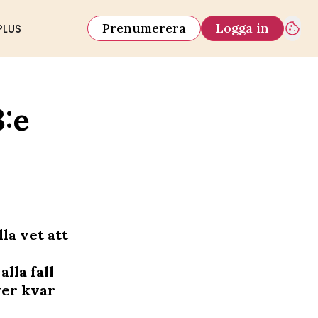
Prenumerera
Logga in
PLUS
3:e
la vet att
alla fall
ver kvar