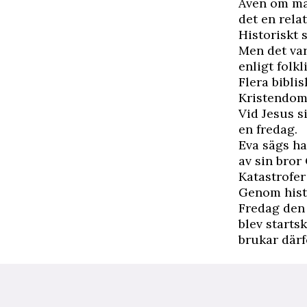
Även om mån
det en relat
Historiskt 
Men det var
enligt folk
Flera bibli
Kristendome
Vid Jesus s
en fredag.
Eva sägs ha
av sin bror
Katastrofer
Genom histo
Fredag den 
blev starts
brukar därf