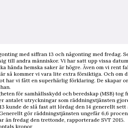
gonting med siffran 13 och någonting med fredag. S
 sig till andra människor. Vi har satt upp vissa datu
 ska hända hemska saker är högre. Även om vi rent fak
e är så kommer vi vara lite extra försiktiga. Och om d
t har vi fått en superhärlig förklaring. De skapar 
 han.
heten för samhällsskydd och beredskap (MSB) tog 
ver antalet utryckningar som räddningstjänsten gjor
13 kunde de slå fast att lördag den 14 generellt sett 
Generellt gör räddningstjänsten ungefär 6,6 procent
r än fredag den trettonde, rapporterade
SVT 2015
.
ontals kronor