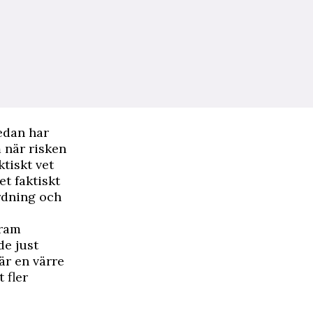
edan har
m när risken
tiskt vet
et faktiskt
ordning och
fram
de just
är en värre
 fler