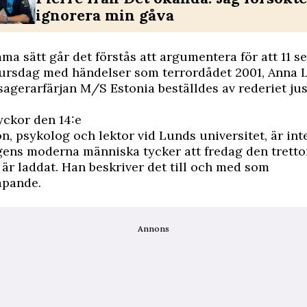
ignorera min gåva
a sätt går det förstås att argumentera för att 11 s
tursdag med händelser som terrordådet 2001, Anna 
sagerarfärjan M/S Estonia beställdes av rederiet jus
lyckor den 14:e
n, psykolog och lektor vid Lunds universitet, är int
gens moderna människa tycker att fredag den trett
 är laddat. Han beskriver det till och med som
pande.
Annons