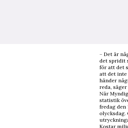
– Det är nå
det spridit
för att det
att det int
händer någo
reda, säger
När Myndig
statistik ö
fredag den 
olycksdag. 
utryckninga
Kostar milj