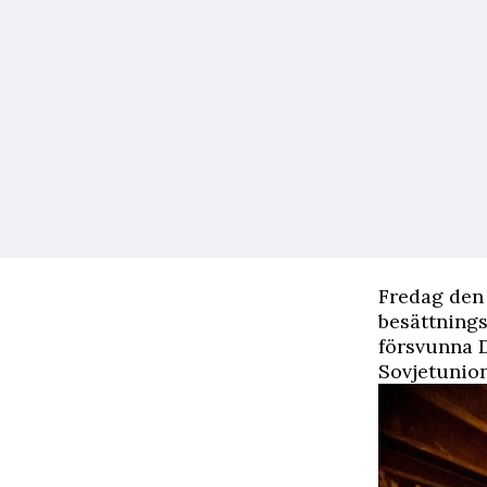
Fredag den 
besättning
försvunna D
Sovjetunion