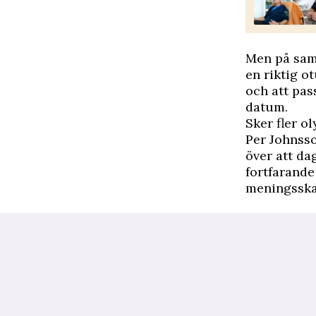
Men på samm
en riktig o
och att pas
datum.
Sker fler o
Per Johnsso
över att da
fortfarande
meningsska