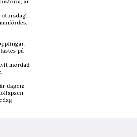
historia, är
n otursdag.
manfördes,
opplingar.
sfästes på
ivit mördad
c
.
här dagen:
Kollapsen
redag