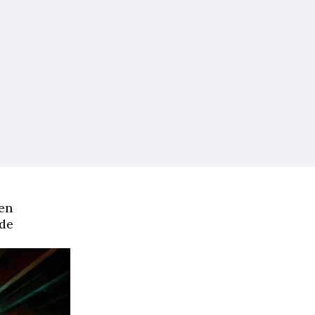
en
nde