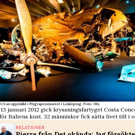
C3:an uppställd i Flygvapenmuséet i Linköping. Foto: IBL
13 januari 2012 gick kryssningsfartyget Costa Conc
r Italiens kust. 32 människor fick sätta livet till i 
RELATIONER
Pierre från Det okända: Jag försökte