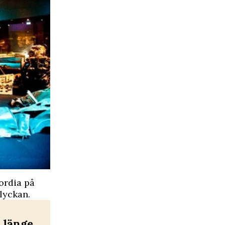
ordia på
olyckan.
 länge