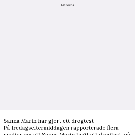
Annons
Sanna Marin har gjort ett drogtest
På fredagseftermiddagen rapporterade flera
medier om att Sanna Marin tagit ett drogtest, på