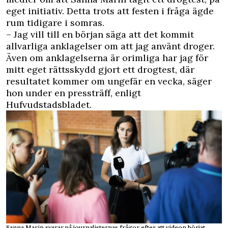
eget initiativ. Detta trots att festen i fråga ägde
rum tidigare i somras.
– Jag vill till en början säga att det kommit
allvarliga anklagelser om att jag använt droger.
Även om anklagelserna är orimliga har jag för
mitt eget rättsskydd gjort ett drogtest, där
resultatet kommer om ungefär en vecka, säger
hon under en pressträff, enligt
Hufvudstadsbladet.
Sanna Marin svarar på journalisternas frågor efter att videon börjat