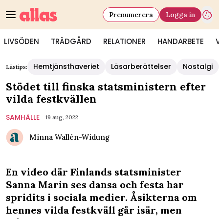
Prenumerera
Logga in
LIVSÖDEN
TRÄDGÅRD
RELATIONER
HANDARBETE
Hemtjänsthaveriet
Läsarberättelser
Nostalgi
Lästips:
Stödet till finska statsministern efter
vilda festkvällen
SAMHÄLLE
19 aug, 2022
Minna Wallén-Widung
En video där Finlands statsminister
Sanna Marin ses dansa och festa har
spridits i sociala medier. Åsikterna om
hennes vilda festkväll går isär, men