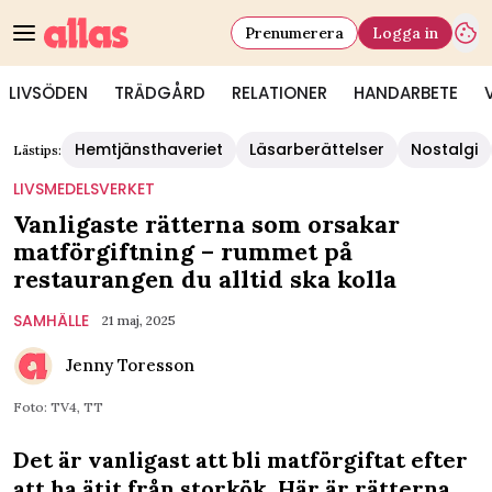
Prenumerera
Logga in
LIVSÖDEN
TRÄDGÅRD
RELATIONER
HANDARBETE
Hemtjänsthaveriet
Läsarberättelser
Nostalgi
Lästips:
LIVSMEDELSVERKET
Vanligaste rätterna som orsakar
matförgiftning – rummet på
restaurangen du alltid ska kolla
SAMHÄLLE
21 maj, 2025
Jenny Toresson
Foto: TV4, TT
Det är vanligast att bli matförgiftat efter
att ha ätit från storkök. Här är rätterna