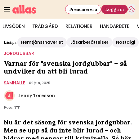
Prenumerera
Logga in
LIVSÖDEN
TRÄDGÅRD
RELATIONER
HANDARBETE
Hemtjänsthaveriet
Läsarberättelser
Nostalgi
Lästips:
JORDGUBBAR
Varnar för "svenska jordgubbar" – så
undviker du att bli lurad
SAMHÄLLE
09 jun, 2025
Jenny Toresson
Foto: TT
Nu är det säsong för svenska jordgubbar.
Men se upp så du inte blir lurad – och
bidrar med pengar till kriminella. Så här