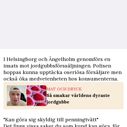
I Helsingborg och Ängelholm genomförs en
insats mot jordgubbsförssäljningen. Polisen
hoppas kunna upptäcka oseriösa försäljare men
också öka medvetenheten hos konsumenterna.
MAT OCH DRYCK
Så smakar världens dyraste
jordgubbe
"Kan göra sig skyldig till penningtvätt"
Det finns vissa saker du som kund kan göra, för