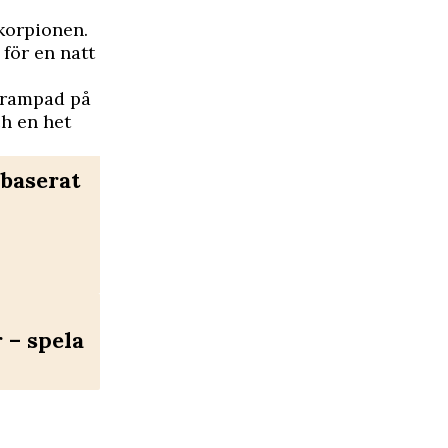
korpionen.
 för en natt
 trampad på
h en het
baserat
– spela