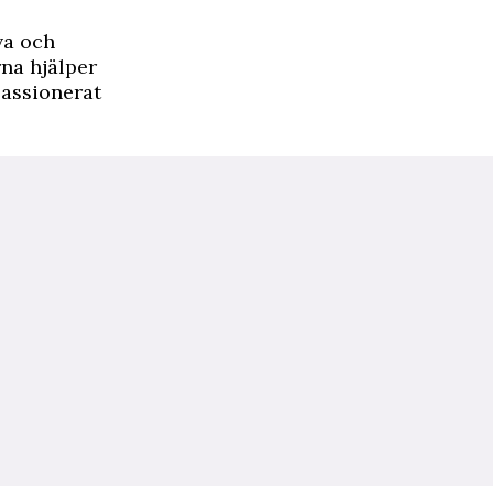
lva och
na hjälper
passionerat