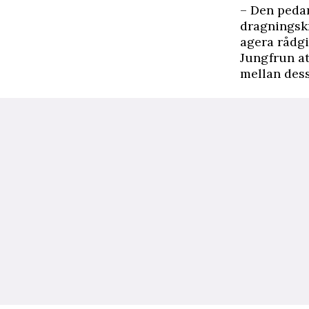
– Den peda
dragningskra
agera rådgi
Jungfrun at
mellan dess