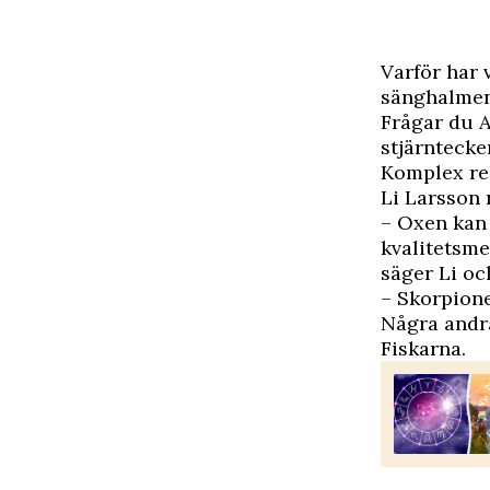
V
arför har
sänghalme
Frågar du A
stjärntecken
Komplex rel
Li Larsson
– Oxen kan 
kvalitetsme
säger Li och
– Skorpione
Några andra
Fiskarna.