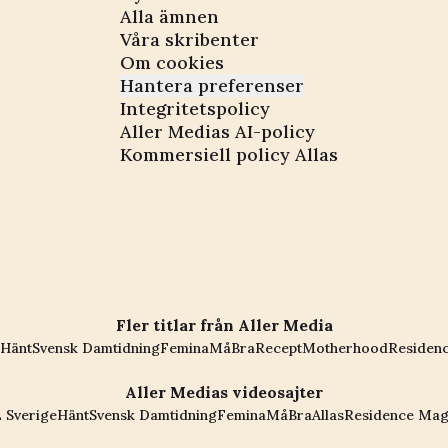
Alla ämnen
Våra skribenter
Om cookies
Hantera preferenser
Integritetspolicy
Aller Medias AI-policy
Kommersiell policy Allas
Fler titlar från Aller Media
Hänt
Svensk Damtidning
Femina
MåBra
Recept
Motherhood
Residen
Aller Medias videosajter
 Sverige
Hänt
Svensk Damtidning
Femina
MåBra
Allas
Residence Mag