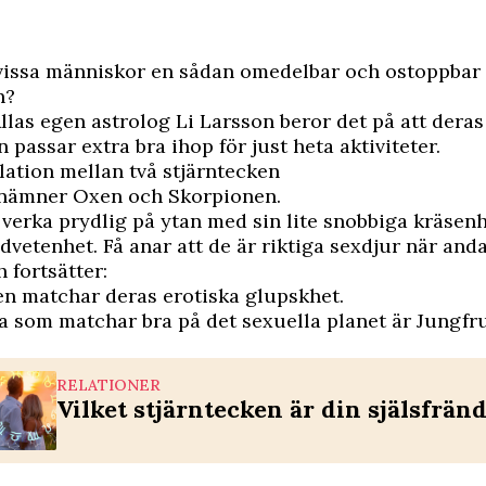
 vissa människor en sådan omedelbar och ostoppbar 
n?
llas egen astrolog Li Larsson beror det på att deras
 passar extra bra ihop för just heta aktiviteter.
ation mellan två stjärntecken
 nämner Oxen och Skorpionen.
verka prydlig på ytan med sin lite snobbiga kräsen
dvetenhet. Få anar att de är riktiga sexdjur när anda
 fortsätter:
n matchar deras erotiska glupskhet.
 som matchar bra på det sexuella planet är Jungfr
RELATIONER
Vilket stjärntecken är din själsfrän