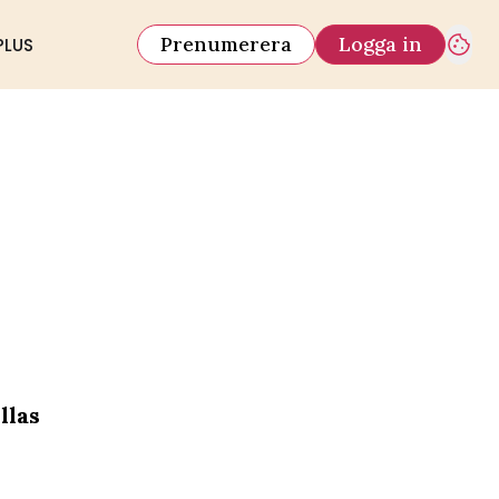
Prenumerera
Logga in
PLUS
llas