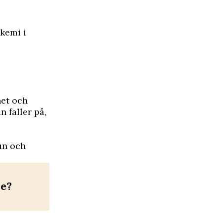
kemi i
het och
n faller på,
un och
de?