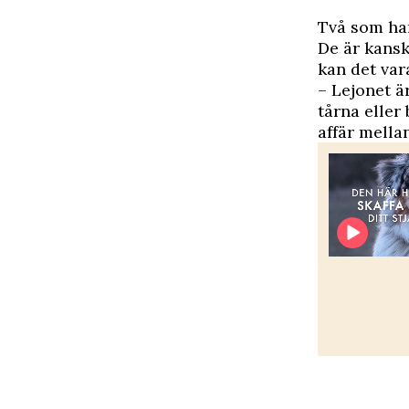
Två som har
De är kansk
kan det vara
– Lejonet är
tårna eller
affär mella