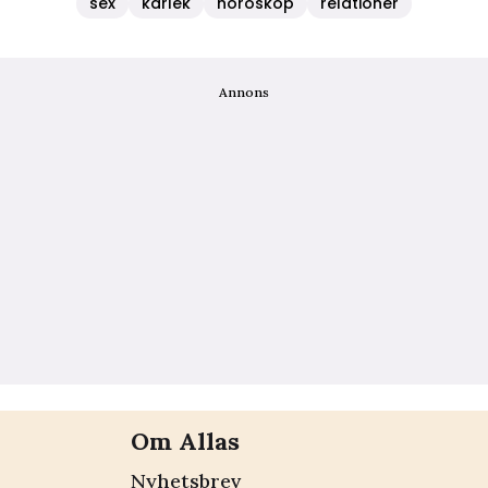
sex
kärlek
horoskop
relationer
Annons
Om Allas
Nyhetsbrev