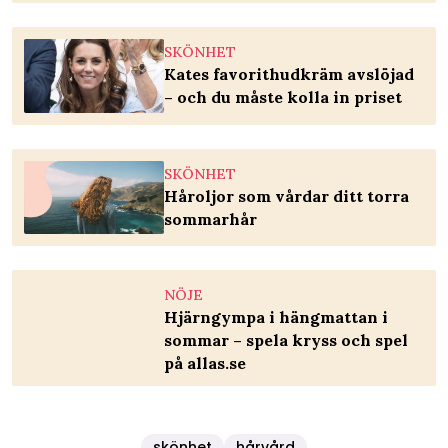
SKÖNHET
Kates favorithudkräm avslöjad
– och du måste kolla in priset
SKÖNHET
Håroljor som vårdar ditt torra
sommarhår
NÖJE
Hjärngympa i hängmattan i
sommar – spela kryss och spel
på allas.se
skönhet
hårvård