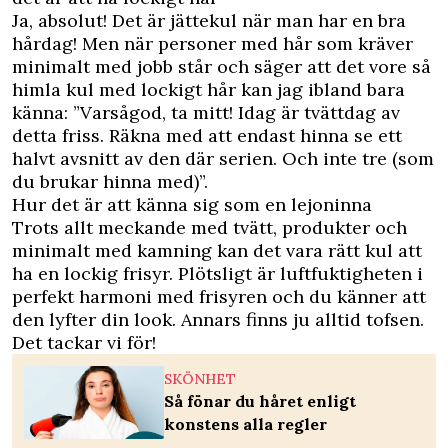
Ja, absolut! Det är jättekul när man har en bra
hårdag! Men när personer med hår som kräver
minimalt med jobb står och säger att det vore så
himla kul med lockigt hår kan jag ibland bara
känna: ”Varsågod, ta mitt! Idag är tvättdag av
detta friss. Räkna med att endast hinna se ett
halvt avsnitt av den där serien. Och inte tre (som
du brukar hinna med)”.
Hur det är att känna sig som en lejoninna
Trots allt meckande med tvätt, produkter och
minimalt med kamning kan det vara rätt kul att
ha en lockig frisyr. Plötsligt är luftfuktigheten i
perfekt harmoni med frisyren och du känner att
den lyfter din look. Annars finns ju alltid tofsen.
Det tackar vi för!
SKÖNHET
Så fönar du håret enligt
konstens alla regler