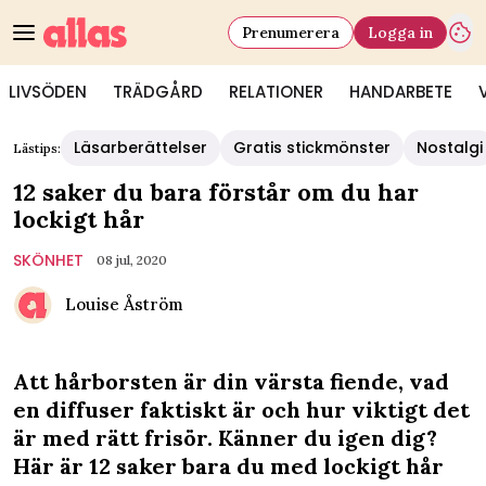
Prenumerera
Logga in
LIVSÖDEN
TRÄDGÅRD
RELATIONER
HANDARBETE
Läsarberättelser
Gratis stickmönster
Nostalgi
Lästips:
12 saker du bara förstår om du har
lockigt hår
SKÖNHET
08 jul, 2020
Louise Åström
Att hårborsten är din värsta fiende, vad
en diffuser faktiskt är och hur viktigt det
är med rätt frisör. Känner du igen dig?
Här är 12 saker bara du med lockigt hår