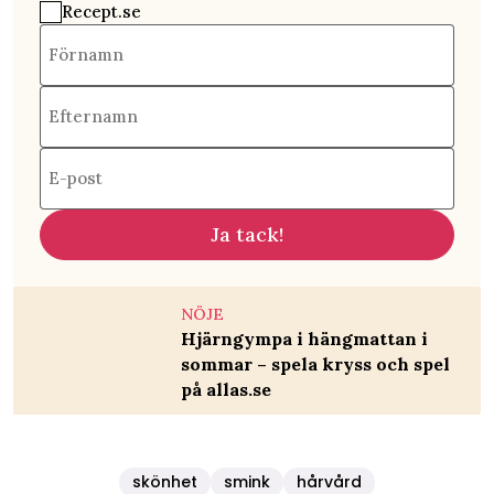
Recept.se
Förnamn
Efternamn
E-post
Ja tack!
NÖJE
Hjärngympa i hängmattan i
sommar – spela kryss och spel
på allas.se
skönhet
smink
hårvård