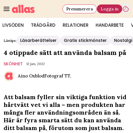
Prenumerera
Logga in
LIVSÖDEN
TRÄDGÅRD
RELATIONER
HANDARBETE
Läsarberättelser
Gratis stickmönster
Nostalgi
Lästips:
4 otippade sätt att använda balsam på
SKÖNHET
12 jan, 2022
Aino Oxblod
Fotograf
TT.
Att balsam fyller sin viktiga funktion vid
hårtvätt vet vi alla – men produkten har
många fler användningsområden än så.
Här är fyra smarta sätt du kan använda
ditt balsam på, förutom som just balsam.