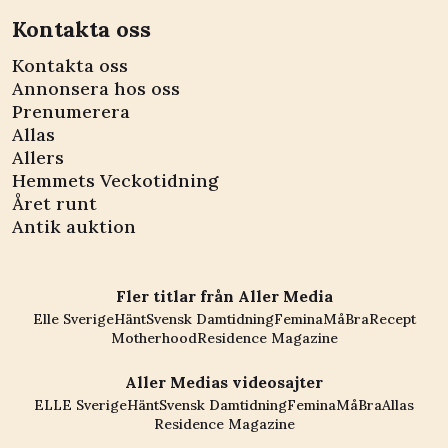
Kontakta oss
Kontakta oss
Annonsera hos oss
Prenumerera
Allas
Allers
Hemmets Veckotidning
Året runt
Antik auktion
Fler titlar från Aller Media
Elle Sverige
Hänt
Svensk Damtidning
Femina
MåBra
Recept
Motherhood
Residence Magazine
Aller Medias videosajter
ELLE Sverige
Hänt
Svensk Damtidning
Femina
MåBra
Allas
Residence Magazine