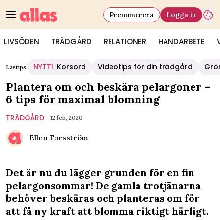
Prenumerera
Logga in
LIVSÖDEN
TRÄDGÅRD
RELATIONER
HANDARBETE
NYTT!
Korsord
Videotips för din trädgård
Grö
Lästips:
Plantera om och beskära pelargoner –
6 tips för maximal blomning
TRÄDGÅRD
12 feb, 2020
Ellen Forsström
Det är nu du lägger grunden för en fin
pelargonsommar! De gamla trotjänarna
behöver beskäras och planteras om för
att få ny kraft att blomma riktigt härligt.