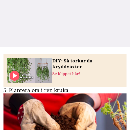
DIY: Så torkar du
kryddväxter
Se klippet här!
5. Plantera om i ren kruka