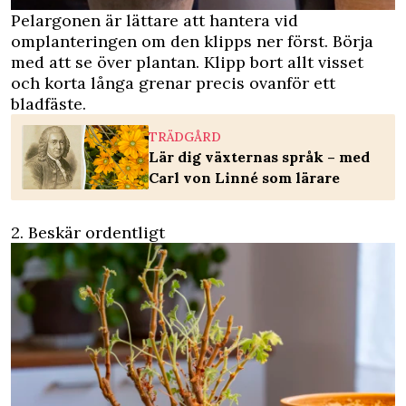
Pelargonen är lättare att hantera vid
omplanteringen om den klipps ner först. Börja
med att se över plantan. Klipp bort allt visset
och korta långa grenar precis ovanför ett
bladfäste.
TRÄDGÅRD
Lär dig växternas språk – med
Carl von Linné som lärare
2. Beskär ordentligt