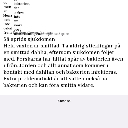
ut,
bakterien,
men
det
är
hjälper
klena
inte
och
att
inte
skära
orkat
bort
fram.
Fearless flower farmers
missbildningen.
Josephine Sapire
Så sprids sjukdomen
Hela växten är smittad. Ta aldrig sticklingar på
en smittad dahlia, eftersom sjukdomen följer
med. Forskarna har hittat spår av bakterien även
i frön. Jorden och allt annat som kommer i
kontakt med dahlian och bakterien infekteras.
Extra problematiskt är att vatten också bär
bakterien och kan föra smitta vidare.
Annons