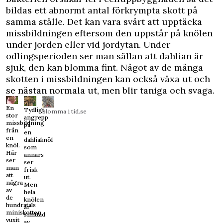
bildas ett abnormt antal förkrympta skott på
samma ställe. Det kan vara svårt att upptäcka
missbildningen eftersom den uppstår på knölen
under jorden eller vid jordytan. Under
odlingsperioden ser man sällan att dahlian är
sjuk, den kan blomma fint. Något av de många
skotten i missbildningen kan också växa ut och
se nästan normala ut, men blir taniga och svaga.
En
Tydligt
blomma i tid.se
stor
angrepp
missbildning
på
från
en
en
dahliaknöl
knöl.
som
Här
annars
ser
ser
man
frisk
att
ut.
några
Men
av
hela
de
knölen
hundratals
är
miniskotten
smittad
vuxit
av