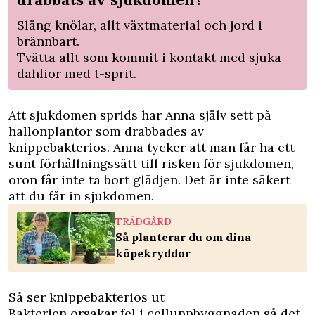
Släng knölar, allt växtmaterial och jord i
brännbart.
Tvätta allt som kommit i kontakt med sjuka
dahlior med t-sprit.
Att sjukdomen sprids har Anna själv sett på
hallonplantor som drabbades av
knippebakterios. Anna tycker att man får ha ett
sunt förhållningssätt till risken för sjukdomen,
oron får inte ta bort glädjen. Det är inte säkert
att du får in sjukdomen.
TRÄDGÅRD
Så planterar du om dina
köpekryddor
Så ser knippebakterios ut
Bakterien orsakar fel i celluppbyggnaden så det