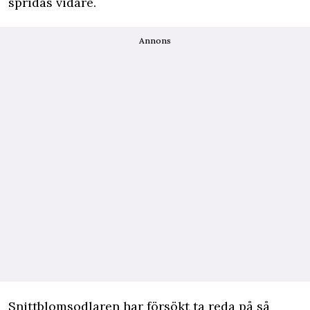
spridas vidare.
Annons
Snittblomsodlaren har försökt ta reda på så