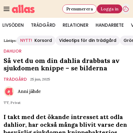
Prenumerera
Logga in
LIVSÖDEN
TRÄDGÅRD
RELATIONER
HANDARBETE
NYTT!
Korsord
Videotips för din trädgård
Grö
Lästips:
DAHLIOR
Så vet du om din dahlia drabbats av
sjukdomen knippe – se bilderna
TRÄDGÅRD
25 jun, 2025
Anni jähde
TT, Privat
I takt med det ökande intresset att odla
dahlior, har också många blivit varse den
besvärlig sjukdomen knippebakterios.