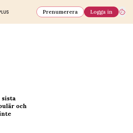
Prenumerera
Logga in
PLUS
 sista
pulär och
inte