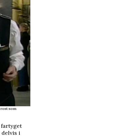
Brost som
 fartyget
delvis i