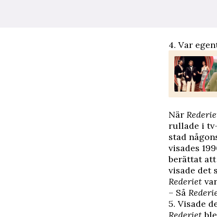
4. Var egen
När
Rederie
rullade i t
stad någon
visades 199
berättat at
visade det s
Rederiet
var
– Så
Rederi
5. Visade d
Rederiet
ble