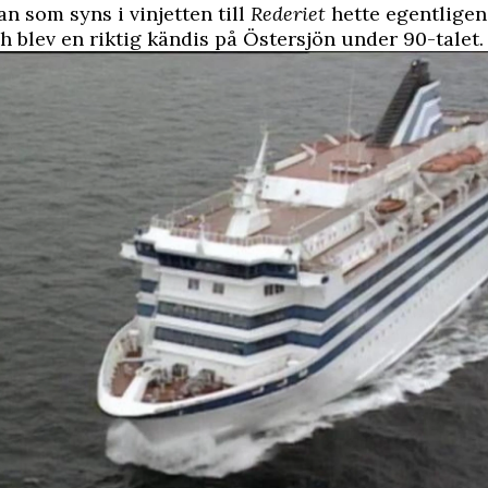
an som syns i vinjetten till
Rederiet
hette egentligen
h blev en riktig kändis på Östersjön under 90-talet.