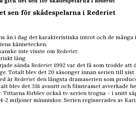
Så gick det sen för skådespelarna i
Rederiet
et sen för skådespelarna i Rederiet
 än i dag det karakteristiska introt och de många 
riens kännetecken.
kanske inte visste om
Rederiet
:
oriskt lång
rjade sända
Rederiet
1992 var det få som trodde att 
ge. Totalt blev det 20 säsonger innan serien till sist
ed är
Rederiet
den längsta dramaserien som produce
talt blev det 318 avsnitt och filmteamet avverkade h
 Tittarna förblev också tv-serien trogna – i snitt så
1,4-2 miljoner människor. Serien regisserades av
Kari