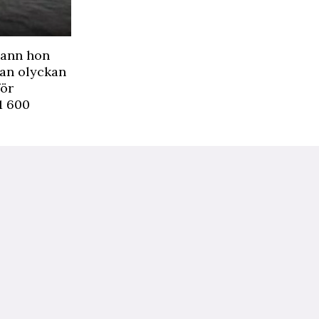
 hann hon
nan olyckan
för
 1 600