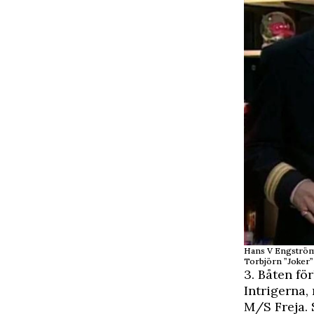
Hans V Engström
Torbjörn ”Joker”
3. Båten för
Intrigerna,
M/S Freja. 