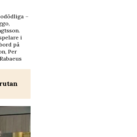
 odödliga –
ggo,
gtsson.
pelare i
mbord på
on, Per
 Rabaeus
 rutan