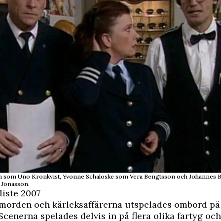
 som Uno Kronkvist, Yvonne Schaloske som Vera Bengtsson och Johannes 
 Jonasson.
liste 2007
 morden och kärleksaffärerna utspelades ombord på
Scenerna spelades delvis in på flera olika fartyg och 