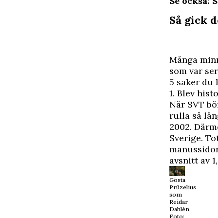
Se också: 
Så gick d
Många minns
som var se
5 saker du 
1. Blev hist
När SVT bö
rulla så län
2002. Därm
Sverige. To
manussidor.
avsnitt av 
Gösta
Prüzelius
som
Reidar
Dahlén.
Foto: