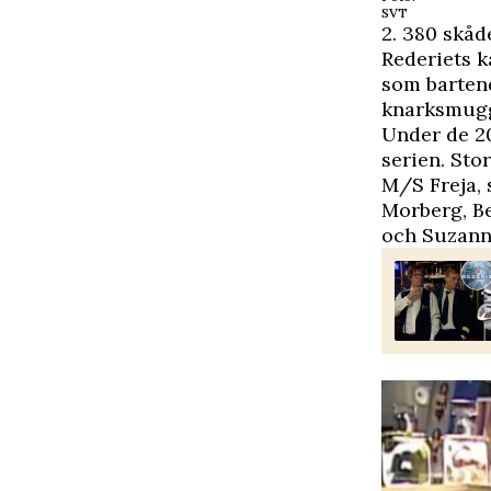
SVT
2. 380 skå
Rederiets k
som bartend
knarksmugg
Under de 2
serien. Sto
M/S Freja, 
Morberg, B
och Suzann