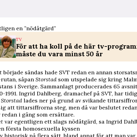
tligen en ”nödåtgärd”
TV
För att ha koll på de här tv-progr
måste du vara minst 50 år
t
började sändas hade SVT redan en annan storsats
v-rutan, såpan
Storstad
som utspelade sig kring Malm
stans i Sverige. Sammanlagt producerades 65 avsni
0-1991. Ingrid Dahlberg, dramachef på SVT, har tidi
t
Storstad
lades ner på grund av svikande tittarsiffro
ig att tittarsiffrorna steg, men då var beslutet redan
 redan i gång som ersättare.
et
var egentligen ett slags nödåtgärd,
sa Ingrid Dah
en första homosexuella kyssen
v historisk på flera sätt, bland annat för att man var 