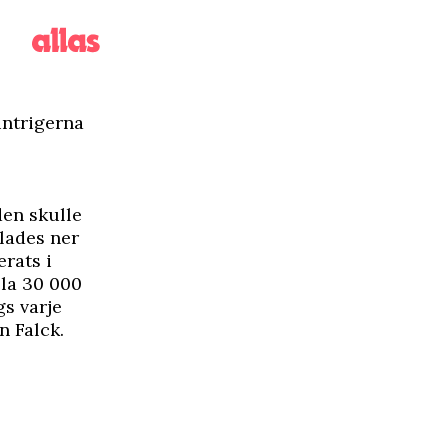
intrigerna
den skulle
 lades ner
rats i
ela 30 000
gs varje
n Falck
.