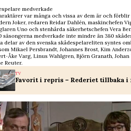
despelare medverkade
araktärer var många och vissa av dem är och förblir
ern Joker, redaren Reidar Dahlén, maskinchefen Vi
laren Uno och stenhårda säkerhetschefen Vera Ben
0 säsongerna medverkade inte mindre än 380 skådes
ra delar av den svenska skådespelareliten syntes o
som Mikael Persbrandt, Johannes Brost, Kim Anderz
ert-Åke Varg, Linus Wahlgren, Björn Granath, Johan
e Reuter.
TV
Favorit i repris – Rederiet tillbaka i