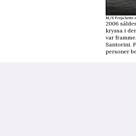
M/S Freja hette 
2006 såldes
kryssa i d
var framme.
Santorini. F
personer b