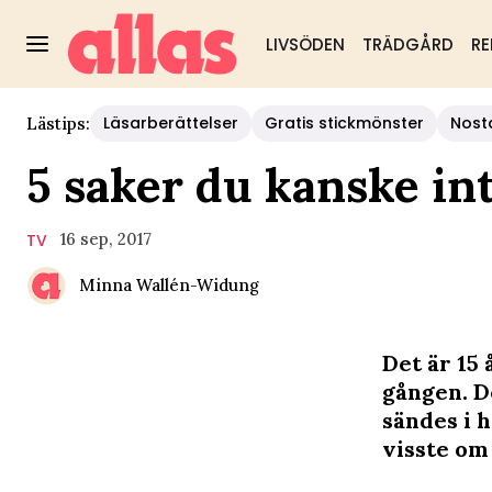
LIVSÖDEN
TRÄDGÅRD
RE
Läsarberättelser
Gratis stickmönster
Nost
Lästips:
5 saker du kanske in
16 sep, 2017
TV
Minna Wallén-Widung
Det är 15
gången. D
sändes i 
visste o