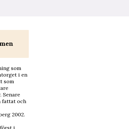
ammen
ning som
torget i en
tt som
gare
r. Senare
 fattat och
lberg 2002
.
först i