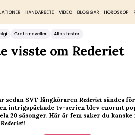
LATIONER
HANDARBETE
VIDEO
BLOGGAR
HOROSKOP
algi
Gratis noveller
Allas testar
te visste om Rederiet
 år sedan SVT-långköraren
Rederiet
sändes för
en intrigspäckade tv-serien blev enormt po
hela 20 säsonger. Här är fem saker du kanske 
m
Rederiet
!