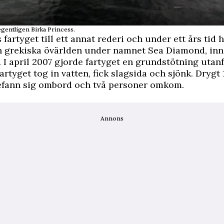
egentligen Birka Princess.
 fartyget till ett annat rederi och under ett års tid
en grekiska övärlden under namnet Sea Diamond, in
 I april 2007 gjorde fartyget en grundstötning utan
artyget tog in vatten, fick slagsida och sjönk. Drygt
efann sig ombord och två personer omkom.
Annons