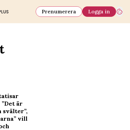
Prenumerera
Logga in
PLUS
t
tatisar
 ”Det är
 svälter”,
rna” vill
och