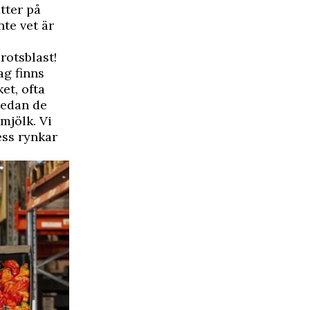
tter på
te vet är
rotsblast!
ag finns
et, ofta
sedan de
mjölk. Vi
ess rynkar