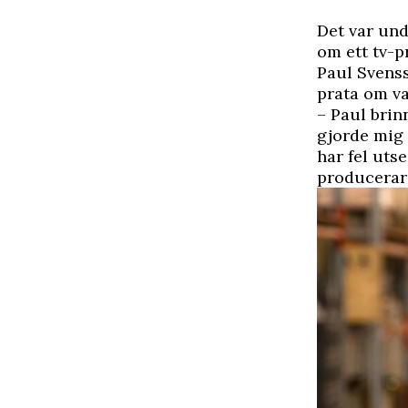
D
et var un
om ett tv-
Paul Svenss
prata om va
– Paul brin
gjorde mig 
har fel uts
producerar 