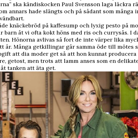
arna” ska kändiskocken Paul Svensson
laga läckra rä
som annars hade slängts
och på sådant som många in
vändbart.
både knäckebröd på kaffesump och lyxig pesto på mo
ar barn åt vi ofta kokt höns med ris och currysås. I d
tten. Hönorna avlivas så fort de inte värper lika myck
ett år. Många getkillingar går samma öde till mötes 
ppgift att dia moder get så att hon kunnat producera 
re, getost, men trots att lamm anses som en delikat
åt tanken att äta get.