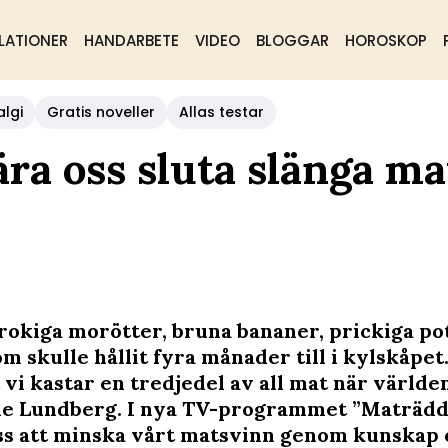
LATIONER
HANDARBETE
VIDEO
BLOGGAR
HOROSKOP
algi
Gratis noveller
Allas testar
ra oss sluta slänga ma
krokiga morötter, bruna bananer, prickiga po
m skulle hållit fyra månader till i kylskåpet.
 vi kastar en tredjedel av all mat när världen
e Lundberg. I nya TV-programmet ”Maträdda
ss att minska vårt matsvinn genom kunskap 