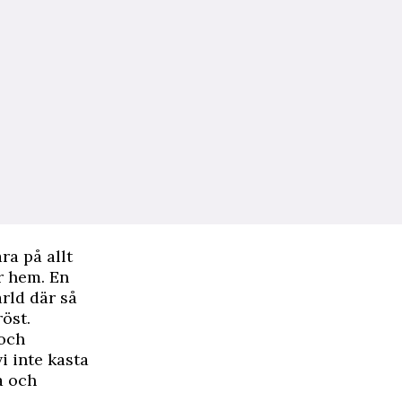
ra på allt
är hem. En
ärld där så
öst.
 och
i inte kasta
a och