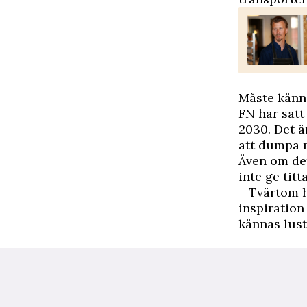
Måste kännas
FN har satt
2030. Det är
att dumpa 
Även om det
inte ge tit
– Tvärtom 
inspiration 
kännas lustf