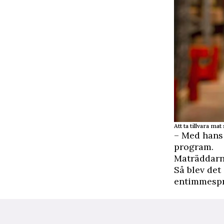
Att ta tillvara 
– Med hans 
program.
Maträddarna
Så blev det 
entimmespr