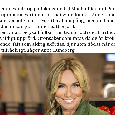
der en vandring på Inkaleden till Machu Picchu i Pe
program om vårt enorma matsvinn föddes.
Anne Lun
on spelade in ett avsnitt av Landgång, men de han
d man kan göra för en bättre jord.
ner för att belysa hållbara matvanor och det han ber
väldigt upprörd. Grönsaker som ratas då de är kroki
eende, fält som aldrig skördas, djur som dödas när d
tillräckligt, säger Anne Lundberg.