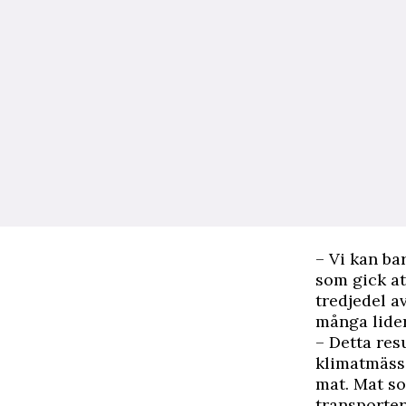
– Vi kan bar
som gick at
tredjedel a
många lider
– Detta res
klimatmässi
mat. Mat so
transporter