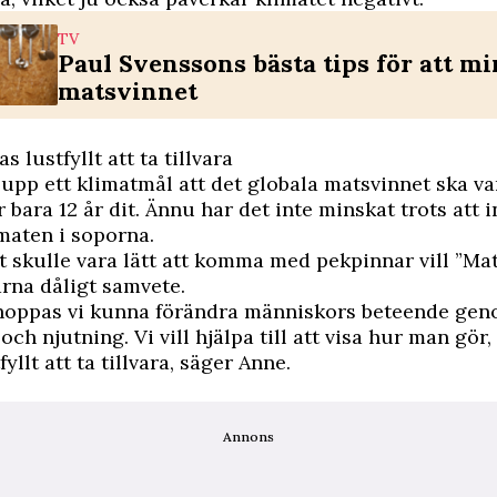
TV
Paul Svenssons bästa tips för att m
matsvinnet
 lustfyllt att ta tillvara
 upp ett klimatmål att det globala matsvinnet ska va
 bara 12 år dit. Ännu har det inte minskat trots att i
maten i soporna.
 skulle vara lätt att komma med pekpinnar vill ”Ma
tarna dåligt samvete.
hoppas vi kunna förändra människors beteende geno
och njutning. Vi vill hjälpa till att visa hur man gör
yllt att ta tillvara, säger Anne.
Annons