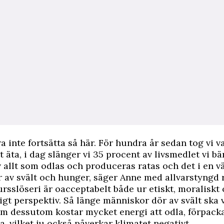
a inte fortsätta så här. För hundra år sedan tog vi va
t äta, i dag slänger vi 35 procent av livsmedlet vi b
v allt som odlas och produceras ratas och det i en v
 av svält och hunger, säger Anne med allvarstyngd r
ursslöseri är oacceptabelt både ur etiskt, moraliskt
gt perspektiv. Så länge människor dör av svält ska v
m dessutom kostar mycket energi att odla, förpack
a, vilket ju också påverkar klimatet negativt.