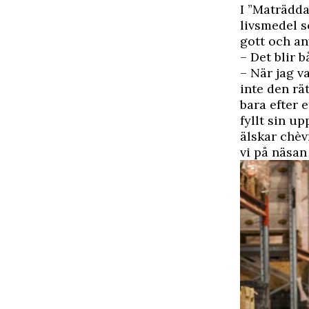
I ”Maträdd
livsmedel 
gott och an
– Det blir 
– När jag v
inte den rä
bara efter 
fyllt sin u
älskar chèv
vi på näsan 