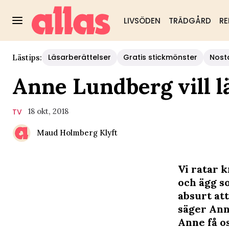
LIVSÖDEN
TRÄDGÅRD
RE
Läsarberättelser
Gratis stickmönster
Nost
Lästips:
Anne Lundberg vill lä
18 okt, 2018
TV
Maud Holmberg Klyft
Vi ratar 
och ägg so
absurt att
säger Ann
Anne få o