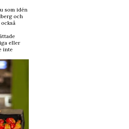
ru som idén
dberg
och
n också
ättade
ga eller
e inte