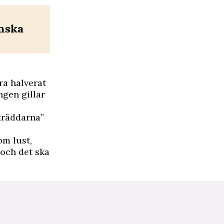
inska
ra halverat
ngen gillar
träddarna”
m lust,
, och det ska