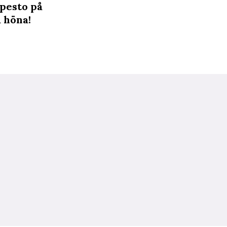
 pesto på
 höna!