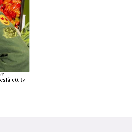
SVT
slå ett tv-