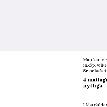
Man kan ock
inköp, vilk
Se också: 
4 matlag
nyttiga
I Maträdda