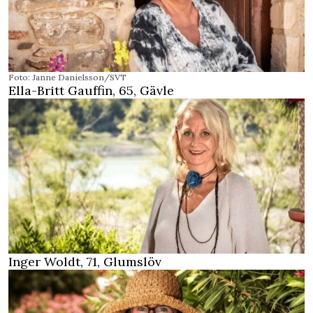
Foto: Janne Danielsson/SVT
Ella-Britt Gauffin, 65, Gävle
Inger Woldt, 71, Glumslöv