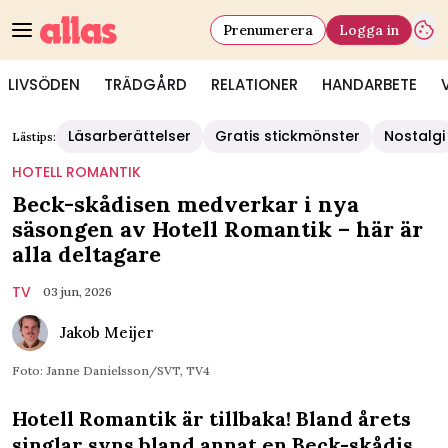
Prenumerera
Logga in
LIVSÖDEN
TRÄDGÅRD
RELATIONER
HANDARBETE
Läsarberättelser
Gratis stickmönster
Nostalgi
Lästips:
HOTELL ROMANTIK
Beck-skådisen medverkar i nya
säsongen av Hotell Romantik – här är
alla deltagare
TV
03 jun, 2026
Jakob Meijer
Foto: Janne Danielsson/SVT, TV4
Hotell Romantik är tillbaka! Bland årets
singlar syns bland annat en Beck-skådis.