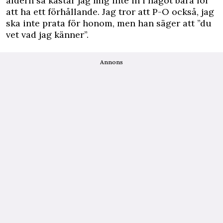
åldern så kastar jag mig inte in i något bara för
att ha ett förhållande. Jag tror att P-O också, jag
ska inte prata för honom, men han säger att ”du
vet vad jag känner”.
Annons