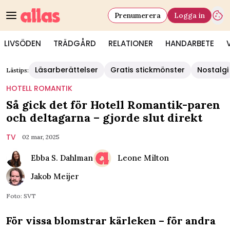
Prenumerera
Logga in
LIVSÖDEN
TRÄDGÅRD
RELATIONER
HANDARBETE
Läsarberättelser
Gratis stickmönster
Nostalgi
Lästips:
HOTELL ROMANTIK
Så gick det för Hotell Romantik-paren
och deltagarna – gjorde slut direkt
TV
02 mar, 2025
Ebba S. Dahlman
Leone Milton
Jakob Meijer
Foto: SVT
För vissa blomstrar kärleken – för andra