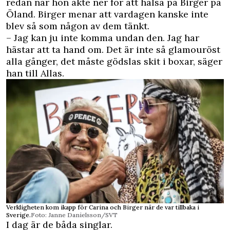
redan när hon åkte ner för att hälsa på Birger på
Öland. Birger menar att vardagen kanske inte
blev så som någon av dem tänkt.
– Jag kan ju inte komma undan den. Jag har
hästar att ta hand om. Det är inte så glamouröst
alla gånger, det måste gödslas skit i boxar, säger
han till Allas.
Verkligheten kom ikapp för Carina och Birger när de var tillbaka i
Sverige.
Foto: Janne Danielsson/SVT
I dag är de båda singlar.