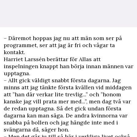
– Däremot hoppas jag nu att män som ser på
programmet, ser att jag är fri och vågar ta
kontakt.
Harriet Larssén berättar för Allas att
inspelningen knappt han börja innan männen var
upptagna.
– Allt gick väldigt snabbt första dagarna. Jag
minns att jag tänkte första kvällen vid middagen
att ”han där verkar lite trevlig...” och ”honom
kanske jag vill prata mer med...”, men dag två var
de redan upptagna. Så det gick undan första
dagarna kan man säga. De andra kvinnorna var
snabba på bollen och jag hängde inte med i
svängarna då, säger hon.
– Men det går ju till så här i verkliga livet också.