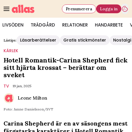
Prenumerera
Logga in
LIVSÖDEN
TRÄDGÅRD
RELATIONER
HANDARBETE
Läsarberättelser
Gratis stickmönster
Nostalgi
Lästips:
KÄRLEK
Hotell Romantik-Carina Shepherd fick
sitt hjärta krossat – berättar om
sveket
TV
19 jan, 2025
Leone Milton
Foto: Janne Danielsson/SVT
Carina Shepherd är en av säsongens mest
färgstarka karaktärer i Hotell Romantik.