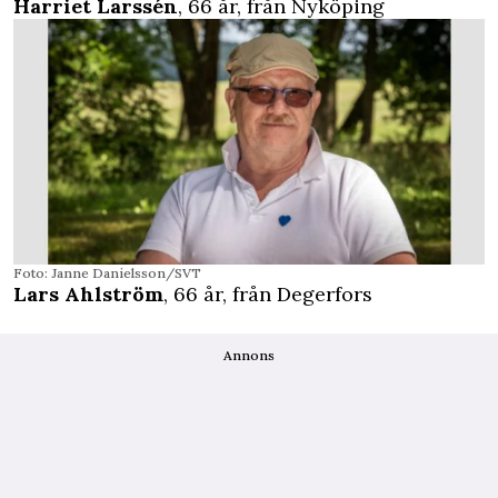
Harriet Larssén
, 66 år, från Nyköping
Foto: Janne Danielsson/SVT
Lars Ahlström
, 66 år, från Degerfors
Annons