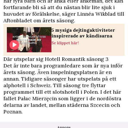
har fyra barn och är änka eller änkeman, det kan
fortfarande bli så att du nästan blir lite sjuk i
huvudet av förälskelse, säger Linnéa Wikblad till
Aftonbladet
om årets säsong.
5 mysiga dejtingaktiviteter
inspirerade av kändisarna
Se klippet här!
Där utspelar sig Hotell Romantik säsong 3
Det är inte bara programledare som är nya inför
årets säsong. Även inspelningsplatsen är en
annan. Tidigare säsonger har utspelats på ett
alphotell i Schweiz. Till säsong tre flyttar
programmet till ett slotshotell i Polen. I det här
fallet Pałac Mierzęcin som ligger i de nordöstra
delarna av landet, mellan städerna Szcecin och
Poznan.
Annons