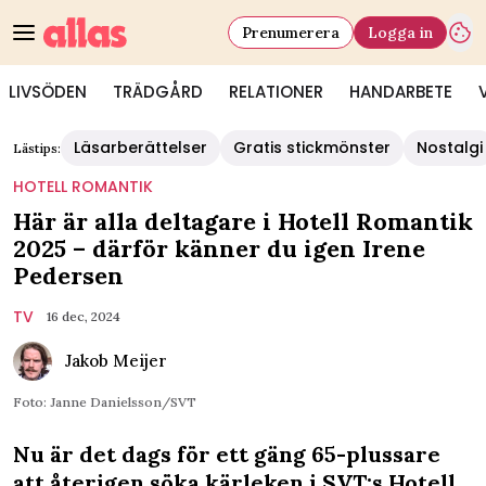
Prenumerera
Logga in
LIVSÖDEN
TRÄDGÅRD
RELATIONER
HANDARBETE
Läsarberättelser
Gratis stickmönster
Nostalgi
Lästips:
HOTELL ROMANTIK
Här är alla deltagare i Hotell Romantik
2025 – därför känner du igen Irene
Pedersen
TV
16 dec, 2024
Jakob Meijer
Foto: Janne Danielsson/SVT
Nu är det dags för ett gäng 65-plussare
att återigen söka kärleken i SVT:s Hotell