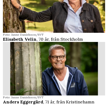
Foto: Janne Danielsson/SVT
Elisabeth Velin
, 70 år, från Stockholm
Foto: Janne Danielsson/SVT
Anders Eggergård
, 71 år, från Kristinehamn