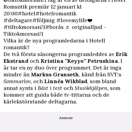
Romsntik premiär 12 januari kl
20:00
#hotel
#hotelromantik
#deltagare
#följmig
#lovemylife❤️
#tiltokmorsan71
#borås
♬ originalljud -
Tiktokmorsan71
Vilka är de nya programledarna i Hotell
romantik?
De två första säsongerna programleddes av
Erik
Ekstrand
och
Kristina ”Keyyo” Petrushina
. I
år tar en ny duo över programmet. Det är inga
mindre än
Markus Granseth
, känd från SVT:s
Sommarlov
, och
Linnéa Wikblad
, som bland
annat synts i
Bäst i test
och
Musikhjälpen
, som
kommer att guida både tv-tittarna och de
kärlekstörstande deltagarna.
Annons