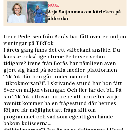
NÖJE
Arja Saijonmaa om kärleken på
äldre dar
Irene Pedersen från Borås har fått över en miljon
visningar på TikTok
I årets gäng finns det ett välbekant ansikte. Du
kanske också igen Irene Pedersen sedan
tidigare? Irene från Borås har nämligen även
gjort sig känd på sociala medier-plattformen
TikTok där hon går under namnet
”tiktokmorsan71”. I skrivande stund har hon fått
över en miljon visningar. Och fler lär det bli. På
sin TikTok utlovar nu Irene att hon efter varje
avsnitt kommer ha en frågestund där hennes
följare får möjlighet att fråga allt om
programmet och vad som egentligen hände
bakom kulisserna...
@tiktokmorsan71
Jag är en av deltagarna i Hotel