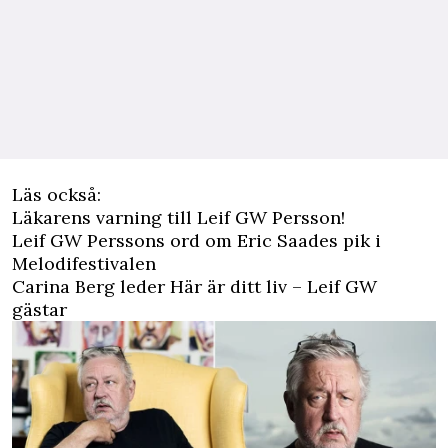
Läs också:
Läkarens varning till Leif GW Persson!
Leif GW Perssons ord om Eric Saades pik i
Melodifestivalen
Carina Berg leder Här är ditt liv – Leif GW
gästar