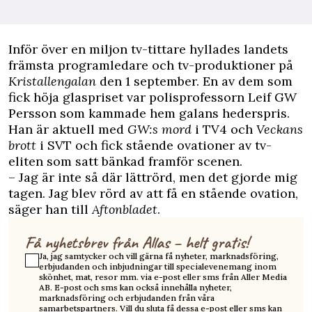
Inför över en miljon tv-tittare hyllades landets
främsta programledare och tv-produktioner på
Kristallengalan
den 1 september. En av dem som
fick höja glaspriset var polisprofessorn Leif GW
Persson som kammade hem galans hederspris.
Han är aktuell med
GW:s mord
i TV4 och
Veckans
brott
i SVT och fick stående ovationer av tv-
eliten som satt bänkad framför scenen.
– Jag är inte så där lättrörd, men det gjorde mig
tagen. Jag blev rörd av att få en stående ovation,
säger han till
Aftonbladet
.
Få nyhetsbrev från Allas – helt gratis!
Ja, jag samtycker och vill gärna få nyheter, marknadsföring,
erbjudanden och inbjudningar till specialevenemang inom
skönhet, mat, resor mm. via e-post eller sms från Aller Media
AB. E-post och sms kan också innehålla nyheter,
marknadsföring och erbjudanden från våra
samarbetspartners. Vill du sluta få dessa e-post eller sms kan