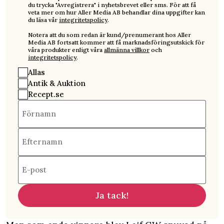
du trycka "Avregistrera" i nyhetsbrevet eller sms. För att få
veta mer om hur Aller Media AB behandlar dina uppgifter kan
du läsa vår
integritetspolicy
.
Notera att du som redan är kund/prenumerant hos Aller
Media AB fortsatt kommer att få marknadsföringsutskick för
våra produkter enligt våra
allmänna villkor
och
integritetspolicy
.
Allas
Antik & Auktion
Recept.se
Förnamn
Efternamn
E-post
Ja tack!