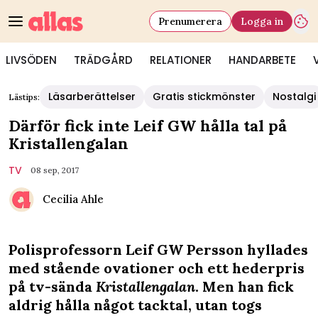
Prenumerera
Logga in
LIVSÖDEN
TRÄDGÅRD
RELATIONER
HANDARBETE
Läsarberättelser
Gratis stickmönster
Nostalgi
Lästips:
Därför fick inte Leif GW hålla tal på
Kristallengalan
TV
08 sep, 2017
Cecilia Ahle
Polisprofessorn Leif GW Persson hyllades
med stående ovationer och ett hederpris
på tv-sända
Kristallengalan
. Men han fick
aldrig hålla något tacktal, utan togs