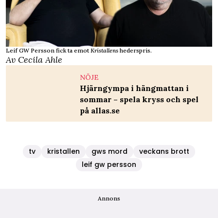
Leif GW Persson fick ta emot
Kristallens
hederspris.
Av Cecila Ahle
NÖJE
Hjärngympa i hängmattan i
sommar – spela kryss och spel
på allas.se
tv
kristallen
gws mord
veckans brott
leif gw persson
Annons