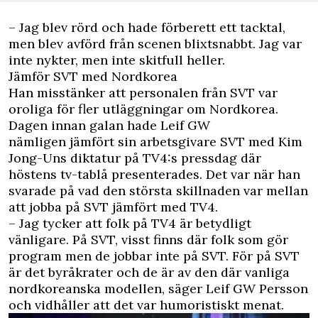
– Jag blev rörd och hade förberett ett tacktal,
men blev avförd från scenen blixtsnabbt. Jag var
inte nykter, men inte skitfull heller.
Jämför SVT med Nordkorea
Han misstänker att personalen från SVT var
oroliga för fler utläggningar om Nordkorea.
Dagen innan galan hade Leif GW
nämligen jämfört sin arbetsgivare SVT med Kim
Jong-Uns diktatur på TV4:s pressdag där
höstens tv-tablå presenterades. Det var när han
svarade på vad den största skillnaden var mellan
att jobba på SVT jämfört med TV4.
– Jag tycker att folk på TV4 är betydligt
vänligare. På SVT, visst finns där folk som gör
program men de jobbar inte på SVT. För på SVT
är det byråkrater och de är av den där vanliga
nordkoreanska modellen, säger Leif GW Persson
och vidhåller att det var humoristiskt menat.