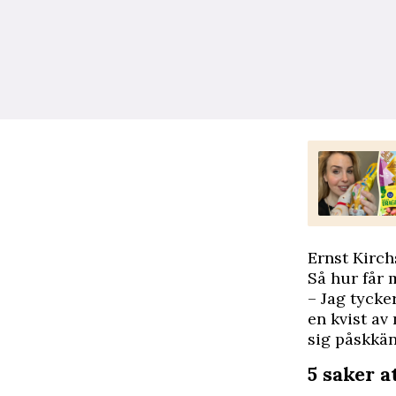
Ernst Kirch
Så hur får 
– Jag tycke
en kvist av
sig påskkän
5 saker a