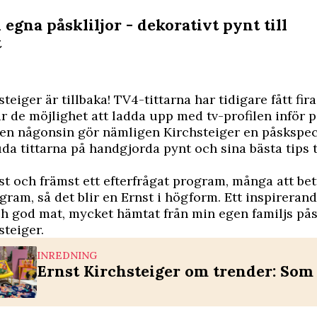
 egna påskliljor - dekorativt pynt till
t
steiger är tillbaka! TV4-tittarna har tidigare fått fir
år de möjlighet att ladda upp med tv-profilen inför p
en någonsin gör nämligen Kirchsteiger en påskspec
a tittarna på handgjorda pynt och sina bästa tips t
rst och främst ett efterfrågat program, många att be
gram, så det blir en Ernst i högform. Ett inspirera
h god mat, mycket hämtat från min egen familjs pås
steiger.
INREDNING
Ernst Kirchsteiger om trender: Som 