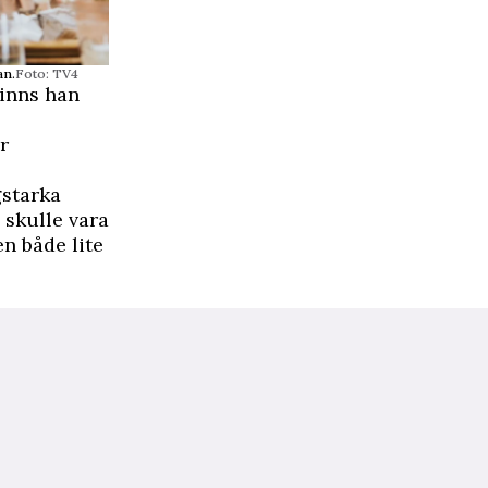
an.
Foto: TV4
minns han
r
gstarka
 skulle vara
n både lite