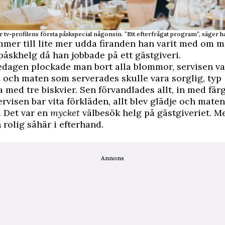
 tv-profilens första påskspecial någonsin. ”Ett efterfrågat program”, säger h
mer till lite mer udda firanden han varit med om 
 påskhelg då han jobbade på ett gästgiveri.
edagen plockade man bort alla blommor, servisen va
 och maten som serverades skulle vara sorglig, typ
med tre biskvier. Sen förvandlades allt, in med fär
rvisen bar vita förkläden, allt blev glädje och maten
. Det var en
mycket
välbesök helg på gästgiveriet. Me
 rolig såhär i efterhand.
Annons