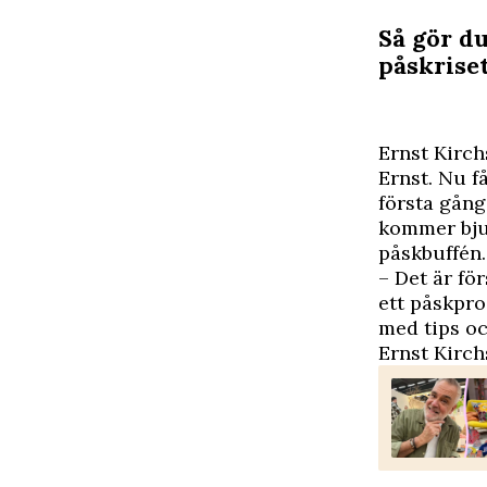
Så gör du
påskrise
E
rnst Kirch
Ernst. Nu f
första gång
kommer bjud
påskbuffén.
– Det är fö
ett påskpro
med tips oc
Ernst Kirch