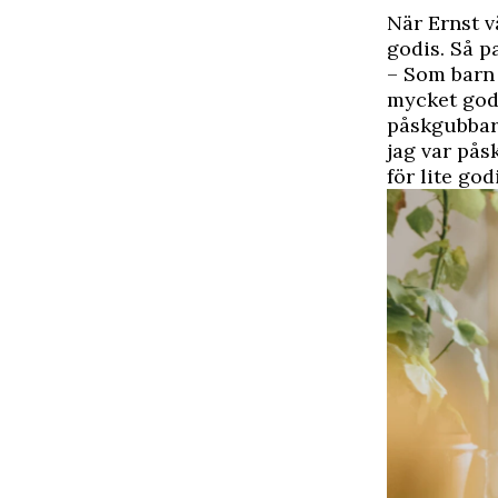
När Ernst v
godis. Så p
– Som barn 
mycket godi
påskgubbar 
jag var pås
för lite god