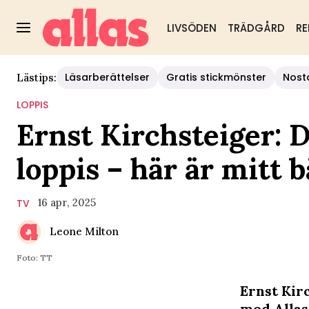
LIVSÖDEN
TRÄDGÅRD
RE
Läsarberättelser
Gratis stickmönster
Nost
Lästips:
LOPPIS
Ernst Kirchsteiger: De
loppis – här är mitt 
16 apr, 2025
TV
Leone Milton
Foto: TT
Ernst Kirc
med Allas 