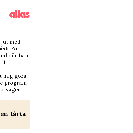
a jul med
åsk. För
ial där han
ill
tt mig göra
nde program
k, säger
en tårta