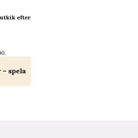
 utkik efter
00.
– spela