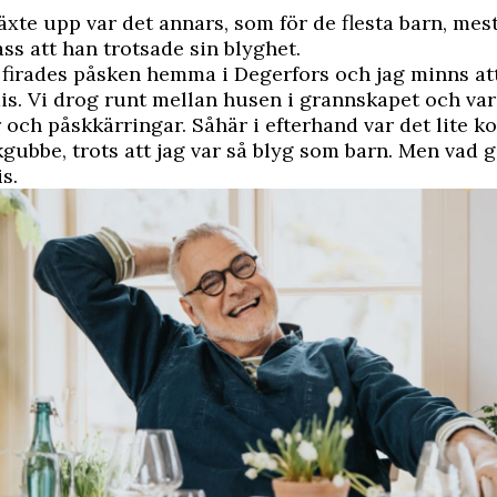
äxte upp var det annars, som för de flesta barn, mes
ass att han trotsade sin blyghet.
firades påsken hemma i Degerfors och jag minns att
s. Vi drog runt mellan husen i grannskapet och var
och påskkärringar. Såhär i efterhand var det lite ko
kgubbe, trots att jag var så blyg som barn. Men vad 
is.