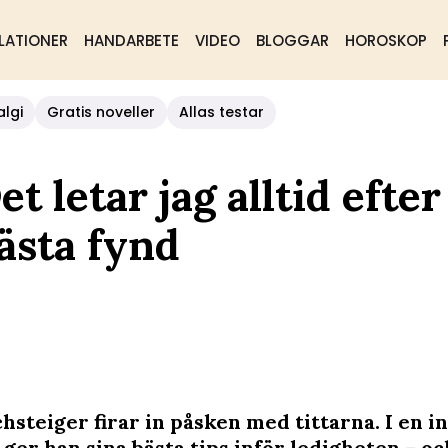
LATIONER
HANDARBETE
VIDEO
BLOGGAR
HOROSKOP
algi
Gratis noveller
Allas testar
t letar jag alltid efter
bästa fynd
hsteiger firar in påsken med tittarna. I en i
ger han sina bästa tips inför ledigheten – o