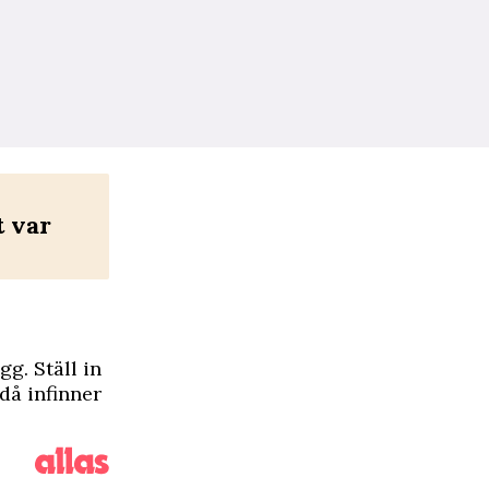
t var
g. Ställ in
 då infinner