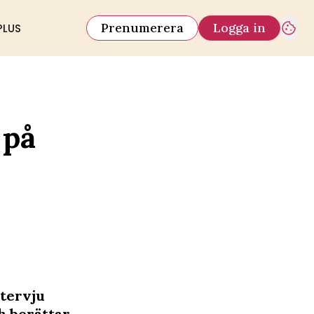
Prenumerera
Logga in
PLUS
 på
ntervju
ch berättar