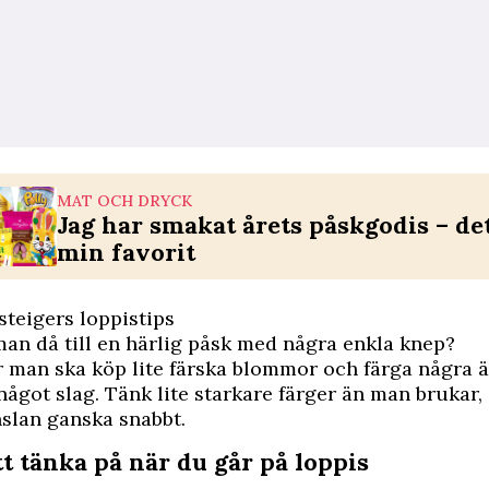
MAT OCH DRYCK
Jag har smakat årets påskgodis – de
min favorit
steigers loppistips
man då till en härlig påsk med några enkla knep?
r man ska köp lite färska blommor och färga några äg
 något slag. Tänk lite starkare färger än man brukar,
slan ganska snabbt.
tt tänka på när du går på loppis