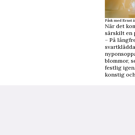
Påsk med Ernst är
När det kom
särskilt en
– På långfr
svartklädda
nyponsoppa 
blommor, se
festlig igen
konstig och