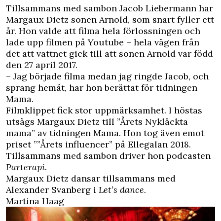
Tillsammans med sambon Jacob Liebermann har
Margaux Dietz sonen Arnold, som snart fyller ett
år. Hon valde att filma hela förlossningen och
lade upp filmen på Youtube – hela vägen från
det att vattnet gick till att sonen Arnold var född
den 27 april 2017.
– Jag började filma medan jag ringde Jacob, och
sprang hemåt, har hon berättat för tidningen
Mama
.
Filmklippet fick stor uppmärksamhet. I höstas
utsågs Margaux Dietz till ”Årets Nykläckta
mama” av tidningen Mama. Hon tog även emot
priset ””Årets influencer” på Ellegalan 2018.
Tillsammans med sambon driver hon podcasten
Parterapi.
Margaux Dietz dansar tillsammans med
Alexander Svanberg i
Let’s dance.
Martina Haag