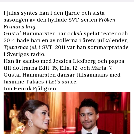
I julas syntes han i den fjärde och sista
säsongen av den hyllade SVT-serien
Fröken
Frimans krig.
Gustaf Hammarsten har också spelat teater och
2014 hade han en av rollerna i årets julkalender,
Tjuvarnas jul
, i SVT. 2011 var han sommarpratade
i Sveriges radio.
Han är
sambo med Jessica Liedberg
och pappa
till döttrarna Edit, 15, Ella, 12, och Märta, 7.
Gustaf Hammarsten dansar tillsammans med
Jasmine Takács i
Let’s dance
.
Jon Henrik Fjällgren