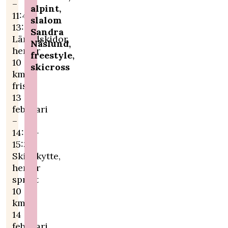
–
alpint,
11:45-
slalom
13:40
Sandra
Längdskidor,
Näslund,
herrar
freestyle,
10
skicross
km
fristil
13
februari
–
14:00-
15:35
Skidskytte,
herrar
sprint
10
km
14
februari