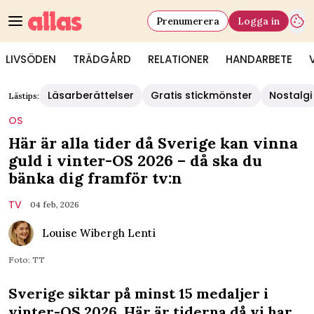
Prenumerera
Logga in
LIVSÖDEN
TRÄDGÅRD
RELATIONER
HANDARBETE
Läsarberättelser
Gratis stickmönster
Nostalgi
Lästips:
OS
Här är alla tider då Sverige kan vinna
guld i vinter-OS 2026 – då ska du
bänka dig framför tv:n
TV
04 feb, 2026
Louise Wibergh Lenti
Foto: TT
Sverige siktar på minst 15 medaljer i
vinter-OS 2026. Här är tiderna då vi har