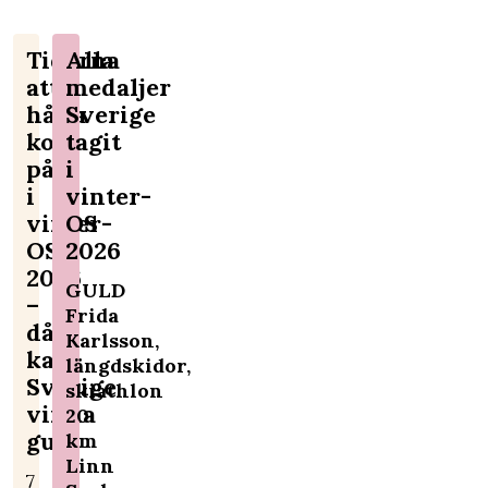
Tiderna
Alla
att
medaljer
hålla
Sverige
koll
tagit
på
i
i
vinter-
vinter-
OS
OS
2026
2026
GULD
–
Frida
då
Karlsson,
kan
längdskidor,
Sverige
skiathlon
vinna
20
guld
km
Linn
7