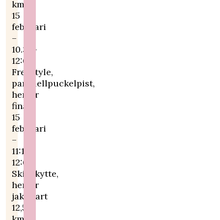
km
15
februari
–
10.30-
12:05
Freestyle,
parallellpuckelpist,
herrar
final
15
februari
–
11:15-
12:00
Skidskytte,
herrar
jaktstart
12,5
km