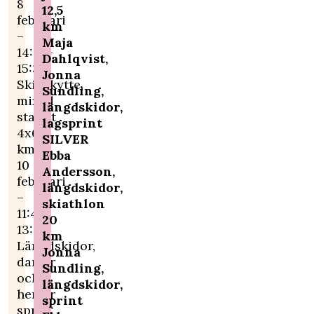
8
12,5
februari
km
–
Maja
14:05-
Dahlqvist,
15:35,
Jonna
Skidskytte,
Sundling,
mixed
längdskidor,
stafett
lagsprint
4x6
SILVER
km
Ebba
10
Andersson,
februari
längdskidor,
–
skiathlon
11:45-
20
13:45
km
Längdskidor,
Jonna
damer
Sundling,
och
längdskidor,
herrar
sprint
sprint