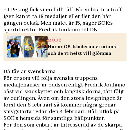
– I Peking fick vi en fullträff. Får vi lika bra träff
igen kan vi ta 18 medaljer eller fler den här
gången också. Men målet är 15, säger SOK:s
sportdirektör Fredrik Joulamo till
DN
.
MODE
Här är OS-kläderna vi minns –
och de vi helst vill glömma
Då tävlar svenskarna
För er som vill följa svenska truppens
medaljchanser är oddsen enligt Fredrik Joulamo
bäst vid skidskyttet och längdskidorna, tätt följt
av curlingen. Även om den stora invigningen är
först den 6 februari så kommer några grenar
smygstarta redan den 4 februari. Håll utkik på
SOK:s hemsida för samtliga hållpunkter.
För den som enbart är intresserad av de skarpa