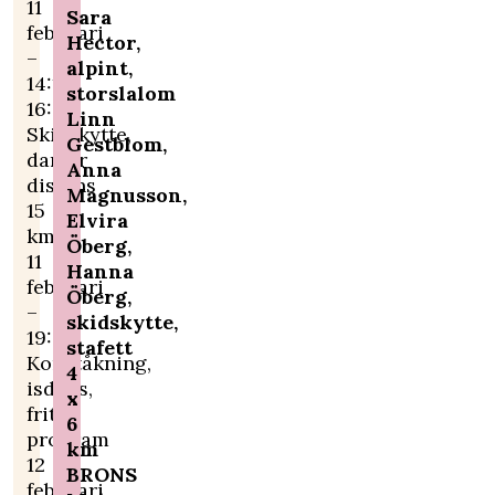
11
Sara
februari
Hector,
–
alpint,
14:15-
storslalom
16:05
Linn
Skidskytte,
Gestblom,
damer
Anna
distans
Magnusson,
15
Elvira
km
Öberg,
11
Hanna
februari
Öberg,
–
skidskytte,
19:30
stafett
Konståkning,
4
isdans,
x
fritt
6
program
km
12
BRONS
februari