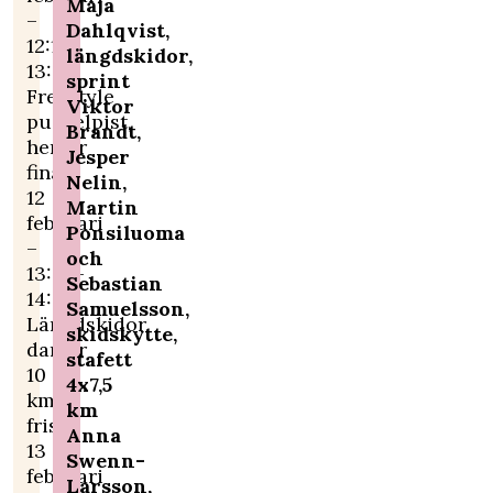
Maja
–
Dahlqvist,
12:15-
längdskidor,
13:25
sprint
Freestyle
Viktor
puckelpist,
Brandt,
herrar
Jesper
final
Nelin,
12
Martin
februari
Ponsiluoma
–
och
13:00-
Sebastian
14:45
Samuelsson,
Längdskidor,
skidskytte,
damer
stafett
10
4x7,5
km
km
fristil
Anna
13
Swenn-
februari
Larsson,