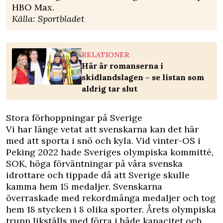
HBO Max.
Källa:
Sportbladet
RELATIONER
Här är romanserna i
skidlandslagen – se listan som
aldrig tar slut
Stora förhoppningar på Sverige
Vi har länge vetat att svenskarna kan det här
med att sporta i snö och kyla. Vid vinter-OS i
Peking 2022 hade Sveriges olympiska kommitté,
SOK, höga förväntningar på våra svenska
idrottare och tippade då att Sverige skulle
kamma hem 15 medaljer. Svenskarna
överraskade med rekordmånga medaljer och tog
hem 18 stycken i 8 olika sporter. Årets olympiska
trupp likställs med förra i både kapacitet och