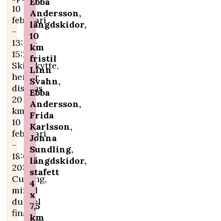
Ebba
10
Andersson,
februari
längdskidor,
–
10
13:30-
km
15:25
fristil
Skidskytte,
Linn
herrar
Svahn,
distans
Ebba
20
Andersson,
km
Frida
10
Karlsson,
februari
Jonna
–
Sundling,
18:05-
längdskidor,
20:20
stafett
Curling,
4
mixed
x
dubbel
7,5
final
km