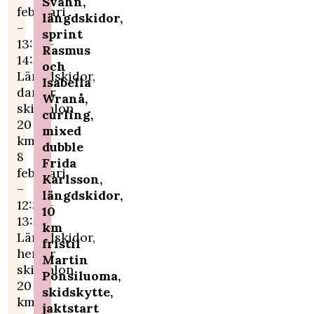
Svahn,
februari
längdskidor,
–
sprint
13:00-
Rasmus
14:55
och
Längdskidor,
Isabella
damer
Wranå,
skiathlon
curling,
20
mixed
km
dubble
8
Frida
februari
Karlsson,
–
längdskidor,
12:30-
10
13:50
km
Längdskidor,
fristil
herrar
Martin
skiathlon
Ponsiluoma,
20
skidskytte,
km
jaktstart