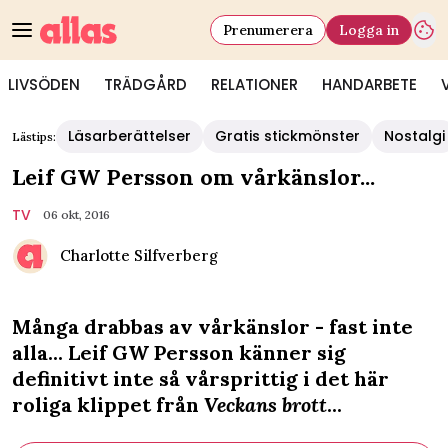
Prenumerera
Logga in
LIVSÖDEN
TRÄDGÅRD
RELATIONER
HANDARBETE
Läsarberättelser
Gratis stickmönster
Nostalgi
Lästips:
Leif GW Persson om vårkänslor...
TV
06 okt, 2016
Charlotte Silfverberg
Många drabbas av vårkänslor - fast inte
alla... Leif GW Persson känner sig
definitivt inte så vårsprittig i det här
roliga klippet från
Veckans brott
...