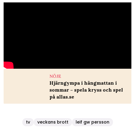
NÖJE
Hjärngympa i hängmattan i
sommar – spela kryss och spel
på allas.se
tv
veckans brott
leif gw persson